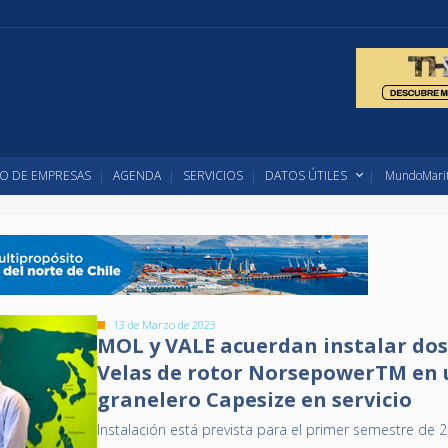
O DE EMPRESAS
AGENDA
SERVICIOS
DATOS ÚTILES
MundoMarit
13 de Marzo de 2023
MOL y VALE acuerdan instalar do
Velas de rotor NorsepowerTM en 
granelero Capesize en servicio
Instalación está prevista para el primer semestre de 