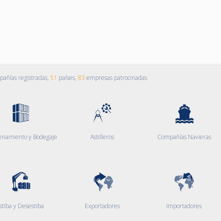
añías registradas,
51
países,
83
empresas patrocinadas
enamiento y Bodegaje
Astilleros
Compañías Navieras
stiba y Desestiba
Exportadores
Importadores