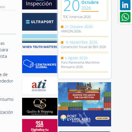
20
Octubre
imir
2026
TOC Americas 2026
Octubre
2026
21
ARACON 2026
Noviembre
2026
10
das
Convención Anual de IBIA 2026
 para
ista
Agosto
2026
6
Foro Panorama Marítimo
Portuario 2026
a de
rededor
consumo
ización