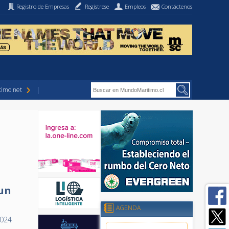
Registro de Empresas
Regístrese
Empleos
Contáctenos
imo.net
s
un
AGENDA
2024