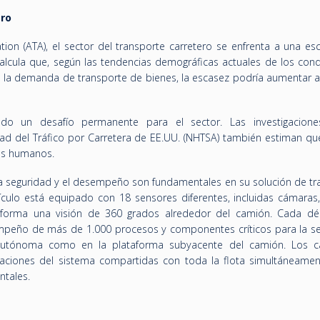
ero
tion (ATA), el sector del transporte carretero se enfrenta a una es
lcula que, según las tendencias demográficas actuales de los cond
e la demanda de transporte de bienes, la escasez podría aumentar 
ndo un desafío permanente para el sector. Las investigacion
ad del Tráfico por Carretera de EE.UU. (NHTSA) también estiman qu
res humanos.
“la seguridad y el desempeño son fundamentales en su solución de tr
culo está equipado con 18 sensores diferentes, incluidas cámaras,
taforma una visión de 360 grados alrededor del camión. Cada d
mpeño de más de 1.000 procesos y componentes críticos para la se
 autónoma como en la plataforma subyacente del camión. Los 
zaciones del sistema compartidas con toda la flota simultáneamen
ntales.