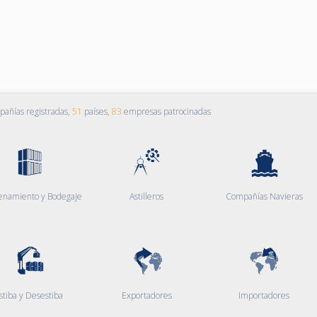
añías registradas,
51
países,
83
empresas patrocinadas
enamiento y Bodegaje
Astilleros
Compañías Navieras
stiba y Desestiba
Exportadores
Importadores