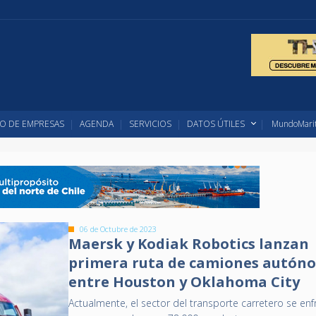
O DE EMPRESAS
AGENDA
SERVICIOS
DATOS ÚTILES
MundoMarit
06 de Octubre de 2023
Maersk y Kodiak Robotics lanzan
primera ruta de camiones autón
entre Houston y Oklahoma City
Actualmente, el sector del transporte carretero se enf