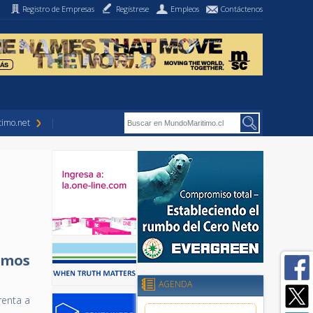
Registro de Empresas
Regístrese
Empleos
Contáctenos
imo.net
omos
AGENDA
renta a