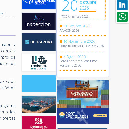
20
Octubre
2026
imir
TOC Americas 2026
Octubre
2026
21
ARACON 2026
Noviembre
2026
10
ouston y
Convención Anual de IBIA 2026
 con sus
Agosto
2026
ntro de
6
Foro Panorama Marítimo
uctor de
Portuario 2026
stalación
ución de
Programa
cómo los
 ofertas