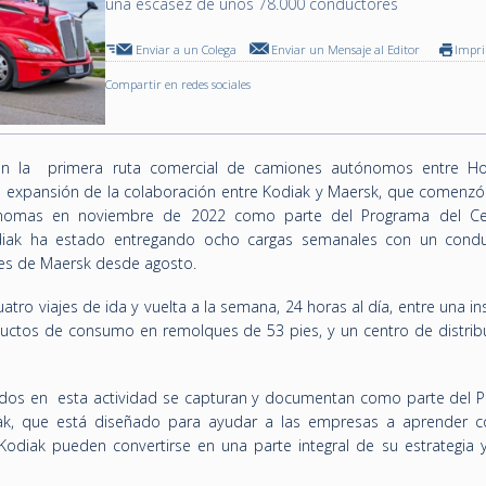
una escasez de unos 78.000 conductores
Enviar a un Colega
Enviar un Mensaje al Editor
Impr
Compartir en redes sociales
ron la primera ruta comercial de camiones autónomos entre H
a expansión de la colaboración entre Kodiak y Maersk, que comenzó
ónomas en noviembre de 2022 como parte del Programa del Ce
diak ha estado entregando ocho cargas semanales con un cond
ntes de Maersk desde agosto.
tro viajes de ida y vuelta a la semana, 24 horas al día, entre una in
ctos de consumo en remolques de 53 pies, y un centro de distrib
idos en esta actividad se capturan y documentan como parte del 
ak, que está diseñado para ayudar a las empresas a aprender 
diak pueden convertirse en una parte integral de su estrategia y