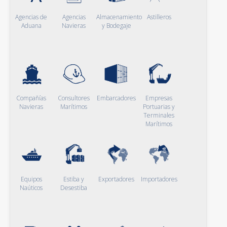
Agencias de
Agencias
Almacenamiento
Astilleros
Aduana
Navieras
y Bodegaje
Compañías
Consultores
Embarcadores
Empresas
Navieras
Marítimos
Portuarias y
Terminales
Marítimos
Equipos
Estiba y
Exportadores
Importadores
Naúticos
Desestiba