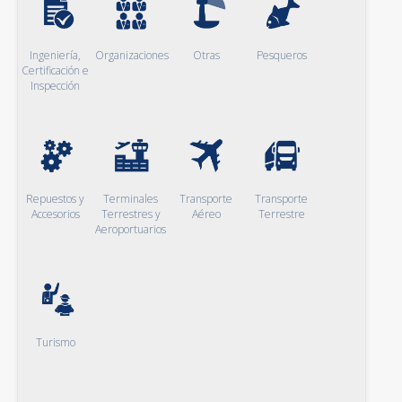
Ingeniería,
Organizaciones
Otras
Pesqueros
Certificación e
Inspección
Repuestos y
Terminales
Transporte
Transporte
Accesorios
Terrestres y
Aéreo
Terrestre
Aeroportuarios
Turismo