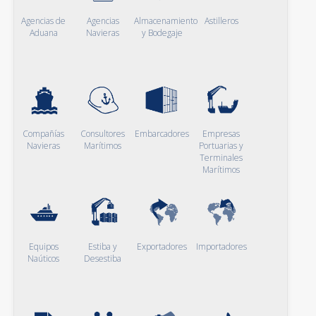
Agencias de
Agencias
Almacenamiento
Astilleros
Aduana
Navieras
y Bodegaje
Compañías
Consultores
Embarcadores
Empresas
Navieras
Marítimos
Portuarias y
Terminales
Marítimos
Equipos
Estiba y
Exportadores
Importadores
Naúticos
Desestiba