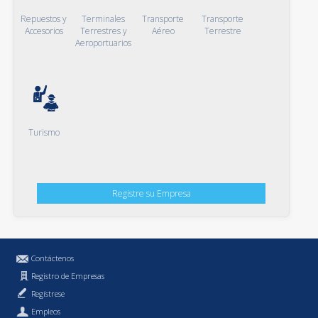
Repuestos y
Terminales
Transporte
Transporte
Accesorios
Terrestres y
Aéreo
Terrestre
Aeroportuarios
Turismo
Registre su Empresa
Contáctenos
Registro de Empresas
Regístrese
Empleos