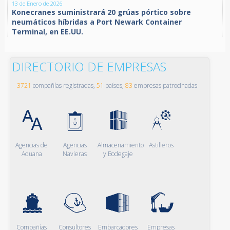
13 de Enero de 2026
Konecranes suministrará 20 grúas pórtico sobre
neumáticos híbridas a Port Newark Container
Terminal, en EE.UU.
DIRECTORIO DE EMPRESAS
3721
compañías registradas,
51
países,
83
empresas patrocinadas
Agencias de
Agencias
Almacenamiento
Astilleros
Aduana
Navieras
y Bodegaje
Compañías
Consultores
Embarcadores
Empresas