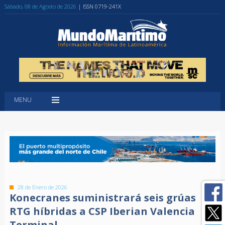
Sábado, 08 de Agosto de 2026
| ISSN 0719-241X
MENU
28 de Enero de 2026
Konecranes suministrará seis grúas
RTG híbridas a CSP Iberian Valencia
Terminal