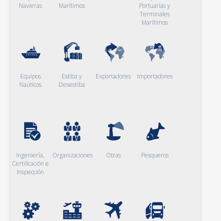
Navieras
Marítimos
Portuarias y
Terminales
Marítimos
Equipos
Estiba y
Exportadores
Importadores
Naúticos
Desestiba
Ingeniería,
Organizaciones
Otras
Pesqueros
Certificación e
Inspección