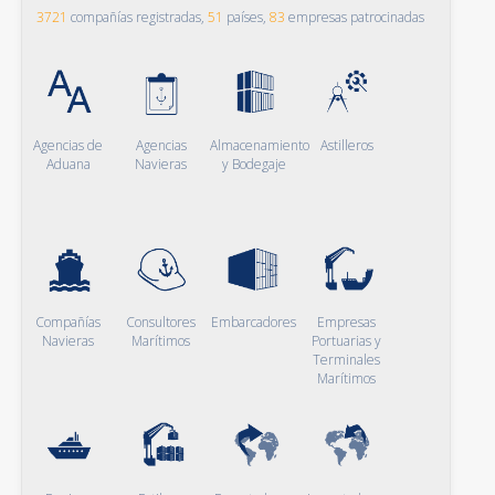
3721
compañías registradas,
51
países,
83
empresas patrocinadas
Agencias de
Agencias
Almacenamiento
Astilleros
Aduana
Navieras
y Bodegaje
Compañías
Consultores
Embarcadores
Empresas
Navieras
Marítimos
Portuarias y
Terminales
Marítimos