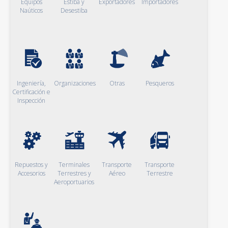
Equipos
Estiba y
Exportadores
Importadores
Naúticos
Desestiba
Ingeniería,
Organizaciones
Otras
Pesqueros
Certificación e
Inspección
Repuestos y
Terminales
Transporte
Transporte
Accesorios
Terrestres y
Aéreo
Terrestre
Aeroportuarios