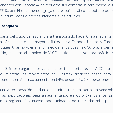
nancieros con Caracas— ha reducido sus compras a cero desde la s
RS Tanker
. El documento agrega que el país asiático ha optado por r
o, acumuladas a precios inferiores a los actuales.
o tanquero
 parte del crudo venezolano era transportado hacia China mediante
a”. Actualmente, los mayores flujos hacia Estados Unidos y Euro
 buques Aframax y, en menor medida, a los Suezmax. “Ahora, la dem
cido, mientras el empleo de VLCC de flota en la sombra práctica
de 2026, los cargamentos venezolanos transportados en VLCC dism
s, mientras los movimientos en Suezmax crecieron desde cero
mbarques en Aframax aumentaron 64%, desde 17 a 28 operaciones.
núa la recuperación gradual de la infraestructura petrolera venezol
al, las exportaciones seguirán aumentando en los próximos años, g
amax regionales” y nuevas oportunidades de toneladas-milla par