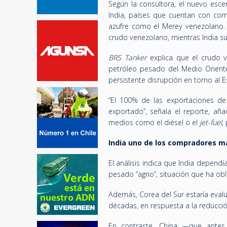
Según la consultora, el nuevo esc
India, países que cuentan con com
azufre como el Merey venezolano. S
crudo venezolano, mientras India sup
BRS Tanker
explica que el crudo v
petróleo pesado del Medio Oriente,
persistente disrupción en torno al 
“El 100% de las exportaciones d
exportado”, señala el reporte, a
medios como el diésel o el
jet-fuel
,
India uno de los compradores m
El análisis indica que India depen
pesado “agrio”, situación que ha obli
Además, Corea del Sur estaría eva
décadas, en respuesta a la reducció
En contraste, China —que antes 