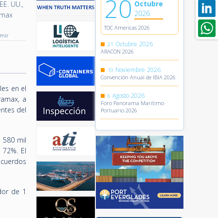
20
Octubre
E. UU.,
2026
amax
TOC Americas 2026
imir
Octubre
2026
21
ARACON 2026
Noviembre
2026
10
Convención Anual de IBIA 2026
es en el
Agosto
2026
6
ramax, a
Foro Panorama Marítimo
ntes del
Portuario 2026
 580 mil
e 72%. El
acuerdos
dor de 1