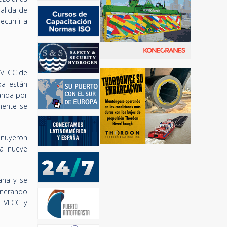
alida de
ecurrir a
 VLCC de
pa están
anda por
mente se
inuyeron
 a nueve
ana y se
enerando
a VLCC y