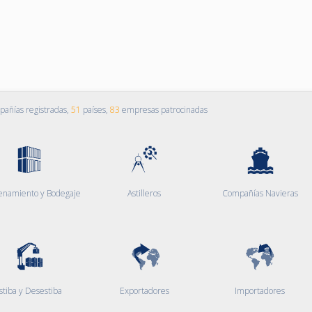
añías registradas,
51
países,
83
empresas patrocinadas
enamiento y Bodegaje
Astilleros
Compañías Navieras
stiba y Desestiba
Exportadores
Importadores