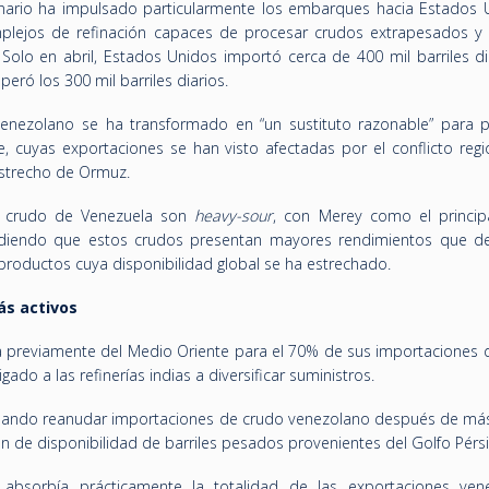
enario ha impulsado particularmente los embarques hacia Estados 
plejos de refinación capaces de procesar crudos extrapesados y 
olo en abril, Estados Unidos importó cerca de 400 mil barriles di
eró los 300 mil barriles diarios.
enezolano se ha transformado en “un sustituto razonable” para p
 cuyas exportaciones se han visto afectadas por el conflicto regio
Estrecho de Ormuz.
e crudo de Venezuela son
heavy-sour
, con Merey como el princip
ñadiendo que estos crudos presentan mayores rendimientos que de
 productos cuya disponibilidad global se ha estrechado.
ás activos
día previamente del Medio Oriente para el 70% de sus importaciones 
gado a las refinerías indias a diversificar suministros.
luando reanudar importaciones de crudo venezolano después de má
n de disponibilidad de barriles pesados provenientes del Golfo Pérsi
absorbía prácticamente la totalidad de las exportaciones ven