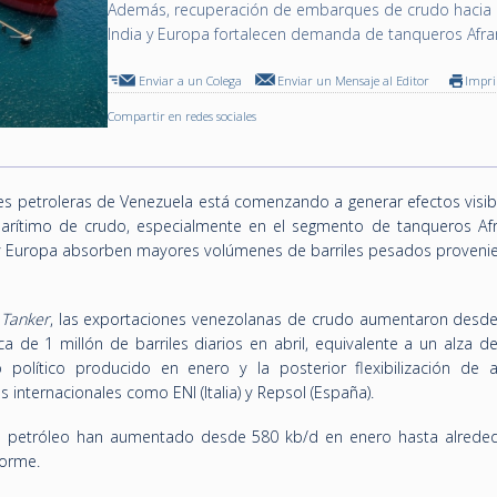
Además, recuperación de embarques de crudo hacia E
India y Europa fortalecen demanda de tanqueros Afr
Enviar a un Colega
Enviar un Mensaje al Editor
Impr
Compartir en redes sociales
es petroleras de Venezuela está comenzando a generar efectos visibl
rítimo de crudo, especialmente en el segmento de tanqueros Af
y Europa absorben mayores volúmenes de barriles pesados provenie
 Tanker
, las exportaciones venezolanas de crudo aumentaron desde
ca de 1 millón de barriles diarios en abril, equivalente a un alza d
 político producido en enero y la posterior flexibilización de 
internacionales como ENI (Italia) y Repsol (España).
e petróleo han aumentado desde 580 kb/d en enero hasta alrede
forme.