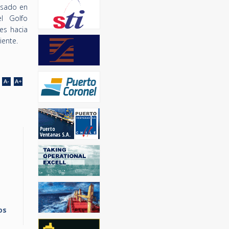
esado en
l Golfo
es hacia
iente.
os