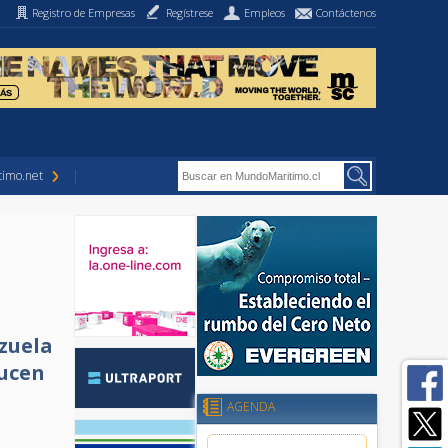
Registro de Empresas
Regístrese
Empleos
Contáctenos
imo.net
zuela
ducen
AGENDA