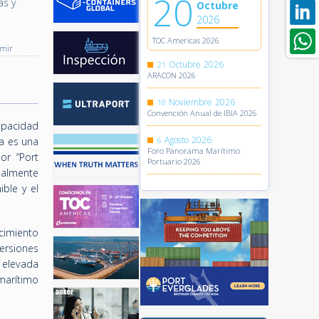
20
as y
Octubre
2026
TOC Americas 2026
imir
Octubre
2026
21
ARACON 2026
Noviembre
2026
10
Convención Anual de IBIA 2026
capacidad
Agosto
2026
a es una
6
Foro Panorama Marítimo
or “Port
Portuario 2026
ualmente
ble y el
ecimiento
ersiones
 elevada
marítimo