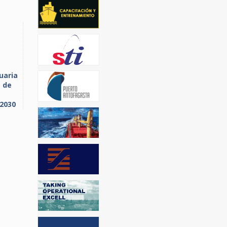
uaria
s de
 2030