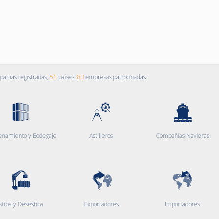
añías registradas,
51
países,
83
empresas patrocinadas
enamiento y Bodegaje
Astilleros
Compañías Navieras
stiba y Desestiba
Exportadores
Importadores