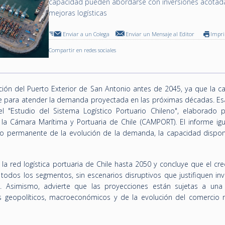
capacidad pueden abordarse con inversiones acotad
mejoras logísticas
Enviar a un Colega
Enviar un Mensaje al Editor
Impr
Compartir en redes sociales
ucción del Puerto Exterior de San Antonio antes de 2045, ya que la 
ente para atender la demanda proyectada en las próximas décadas. Es
el "Estudio del Sistema Logístico Portuario Chileno", elaborado p
 la Cámara Marítima y Portuaria de Chile (CAMPORT). El informe ig
 permanente de la evolución de la demanda, la capacidad disponi
 la red logística portuaria de Chile hasta 2050 y concluye que el cr
dos los segmentos, sin escenarios disruptivos que justifiquen inv
. Asimismo, advierte que las proyecciones están sujetas a una
s geopolíticos, macroeconómicos y de la evolución del comercio 