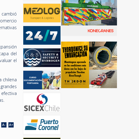
o cambió
comercio
ernativas
xpansión
tapa del
aluar el
a chilena
e grandes
efectiva
as.