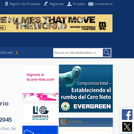
Registro de Empresas
Regístrese
Empleos
Contáctenos
imo.net
rio
2045
AGENDA
echas de