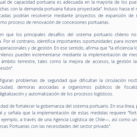
tual de capacidad portuaria es adecuada en la mayoría de los puer
chas con la demanda portuaria futura proyectada". Incluso hacia el
ificadas podrían resolverse mediante proyectos de expansión de
imo proceso de renovación de concesiones portuarias.
en que los principales desafíos del sistema portuario chileno no
a. Por el contrario, identifica importantes oportunidades para incre
racionales y de gestión. En ese sentido, afirma que "la eficiencia lo
 chilenos pueden incrementarse mediante la implementación de me
 ámbito terrestre, tales como la mejora de accesos, la gestión lab
esión".
 figuran problemas de seguridad que dificultan la circulación noc
-ciudad, demoras asociadas a organismos públicos de fiscali
gitalización y automatización de los procesos logísticos.
idad de fortalecer la gobernanza del sistema portuario. En esa línea
nal y señala que la implementación de estas medidas requiere "forta
 ejemplo, a través de una Agencia Logística de Chile—, así como u
esas Portuarias con las necesidades del sector privado".