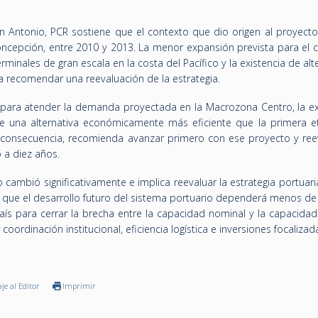
n Antonio, PCR sostiene que el contexto que dio origen al proyect
oncepción, entre 2010 y 2013. La menor expansión prevista para el 
rminales de gran escala en la costa del Pacífico y la existencia de alt
a recomendar una reevaluación de la estrategia.
, para atender la demanda proyectada en la Macrozona Centro, la e
ye una alternativa económicamente más eficiente que la primera e
 consecuencia, recomienda avanzar primero con ese proyecto y reev
 a diez años.
 cambió significativamente e implica reevaluar la estrategia portuari
ga que el desarrollo futuro del sistema portuario dependerá menos d
ís para cerrar la brecha entre la capacidad nominal y la capacidad 
ordinación institucional, eficiencia logística e inversiones focalizad
je al Editor
Imprimir