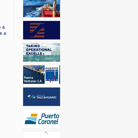
 6
e a