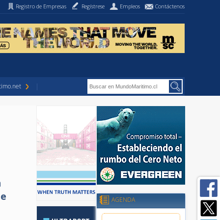
Registro de Empresas
Regístrese
Empleos
Contáctenos
imo.net
n
de
AGENDA