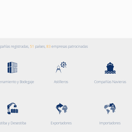
añías registradas,
51
países,
83
empresas patrocinadas
enamiento y Bodegaje
Astilleros
Compañías Navieras
stiba y Desestiba
Exportadores
Importadores