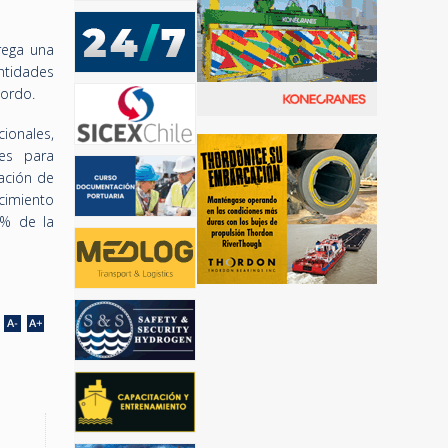
rega una
ntidades
bordo.
ionales,
es para
ación de
cimiento
0% de la