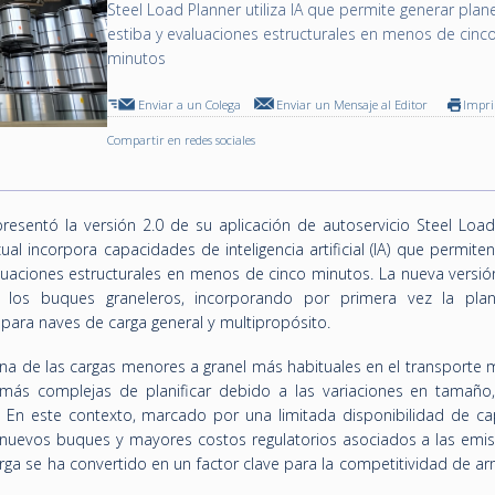
Steel Load Planner utiliza IA que permite generar plan
estiba y evaluaciones estructurales en menos de cinc
minutos
Enviar a un Colega
Enviar un Mensaje al Editor
Impr
Compartir en redes sociales
resentó la versión 2.0 de su aplicación de autoservicio Steel Load
 cual incorpora capacidades de inteligencia artificial (IA) que permite
uaciones estructurales en menos de cinco minutos. La nueva versió
os buques graneleros, incorporando por primera vez la plani
ara naves de carga general y multipropósito.
na de las cargas menores a granel más habituales en el transporte m
 más complejas de planificar debido a las variaciones en tamaño
 En este contexto, marcado por una limitada disponibilidad de ca
e nuevos buques y mayores costos regulatorios asociados a las emisi
rga se ha convertido en un factor clave para la competitividad de a