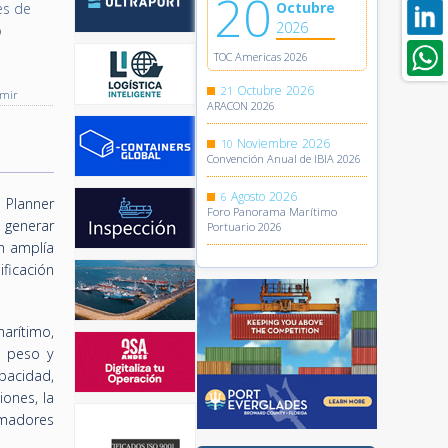
20
Octubre
es de
2026
o
TOC Americas 2026
Octubre
2026
21
imir
ARACON 2026
Noviembre
2026
10
Convención Anual de IBIA 2026
Agosto
2026
6
 Planner
Foro Panorama Marítimo
n generar
Portuario 2026
n amplía
ficación
arítimo,
, peso y
pacidad,
ones, la
rmadores