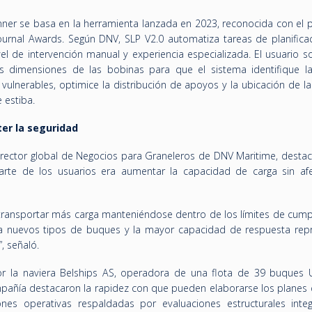
nner se basa en la herramienta lanzada en 2023, reconocida con el p
 Journal Awards. Según DNV, SLP V2.0 automatiza tareas de planifica
vel de intervención manual y experiencia especializada. El usuario 
as dimensiones de las bobinas para que el sistema identifique l
vulnerables, optimice la distribución de apoyos y la ubicación de la
 estiba.
er la seguridad
irector global de Negocios para Graneleros de DNV Maritime, destac
arte de los usuarios era aumentar la capacidad de carga sin afe
transportar más carga manteniéndose dentro de los límites de cump
 a nuevos tipos de buques y la mayor capacidad de respuesta rep
, señaló.
r la naviera Belships AS, operadora de una flota de 39 buques 
pañía destacaron la rapidez con que pueden elaborarse los planes 
ones operativas respaldadas por evaluaciones estructurales inte