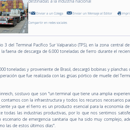
destinadas a la industria nacional
Enviar a un Colega
Enviar un Mensaje al Editor
Impr
Compartir en redes sociales
io 3 del Terminal Pacífico Sur Valparaíso (TPS), en la zona central de 
la faena de descarga de 6.000 toneladas de fierro durante el recien
00 toneladas y proveniente de Brasil, descargó bobinas y planchas 
 operación que fue realizada con las grúas pórtico de muelle del Term
einreich, sostuvo que son "un terminal que tiene una amplia experien
, contamos con la infraestructura y todos los recursos necesarios p
ciente ya que el fierro es un producto esencial para la economía de
nte todas las industrias productivas, por lo que nos sentimos satis
n escenario de emergencia sanitaria que ha sido muy complejo, a
o las de estos últimos días".