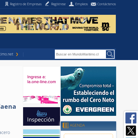
Registro de Empresas
Regístrese
Empleos
Contáctenos
imo.net
 faena
AGENDA
acero