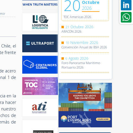
20
Octubre
2026
imir
TOC Americas 2026
Octubre
2026
21
ARACON 2026
Noviembre
2026
10
Chile, el
Convención Anual de IBIA 2026
te frente
Agosto
2026
6
Foro Panorama Marítimo
Portuario 2026
de acero
inal 1 de
cia en la
ara hacer
 nuestro
fechos de
demás de