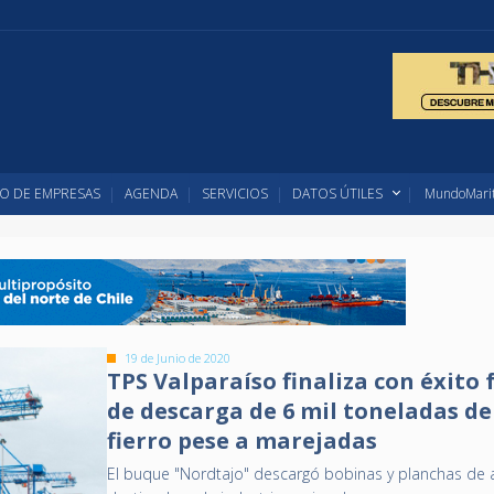
O DE EMPRESAS
AGENDA
SERVICIOS
DATOS ÚTILES
MundoMarit
19 de Junio de 2020
TPS Valparaíso finaliza con éxito
de descarga de 6 mil toneladas de
fierro pese a marejadas
El buque "Nordtajo" descargó bobinas y planchas de 