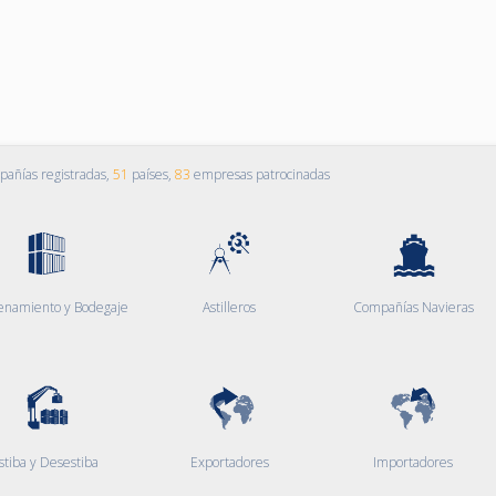
añías registradas,
51
países,
83
empresas patrocinadas
enamiento y Bodegaje
Astilleros
Compañías Navieras
stiba y Desestiba
Exportadores
Importadores