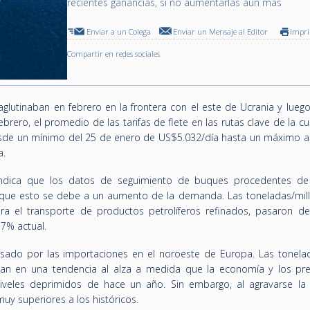
recientes ganancias, si no aumentarlas aún más
Enviar a un Colega
Enviar un Mensaje al Editor
Impr
Compartir en redes sociales
glutinaban en febrero en la frontera con el este de Ucrania y luego
brero, el promedio de las tarifas de flete en las rutas clave de la c
sde un mínimo del 25 de enero de US$5.032/día hasta un máximo ac
a.
indica que los datos de seguimiento de buques procedentes de
n que esto se debe a un aumento de la demanda. Las toneladas/mill
 el transporte de productos petrolíferos refinados, pasaron d
 7% actual.
lsado por las importaciones en el noroeste de Europa. Las tonelad
an en una tendencia al alza a medida que la economía y los pre
veles deprimidos de hace un año. Sin embargo, al agravarse la cr
y superiores a los históricos.