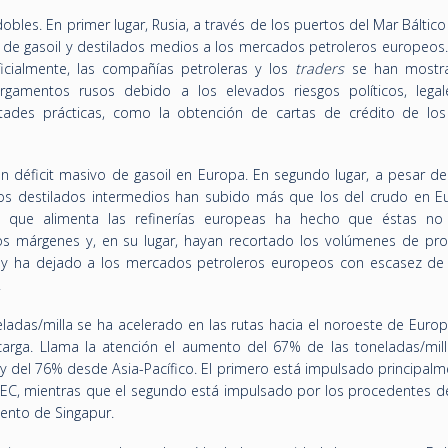
obles. En primer lugar, Rusia, a través de los puertos del Mar Báltico
 de gasoil y destilados medios a los mercados petroleros europeos
icialmente, las compañías petroleras y los
traders
se han mostr
rgamentos rusos debido a los elevados riesgos políticos, lega
ultades prácticas, como la obtención de cartas de crédito de lo
 un déficit masivo de gasoil en Europa. En segundo lugar, a pesar d
los destilados intermedios han subido más que los del crudo en Eu
al, que alimenta las refinerías europeas ha hecho que éstas n
los márgenes y, en su lugar, hayan recortado los volúmenes de pro
o y ha dejado a los mercados petroleros europeos con escasez d
.
ladas/milla se ha acelerado en las rutas hacia el noroeste de Euro
 carga. Llama la atención el aumento del 67% de las toneladas/mil
 y del 76% desde Asia-Pacífico. El primero está impulsado principal
 USEC, mientras que el segundo está impulsado por los procedentes d
iento de Singapur.