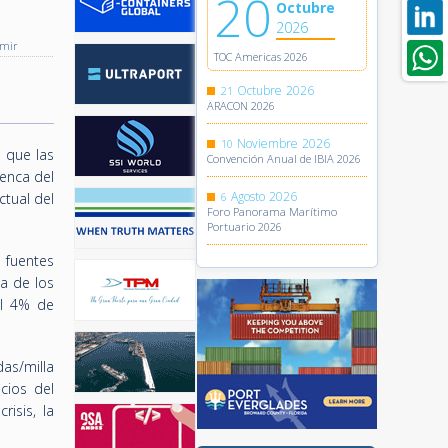
20
Octubre
2026
imir
TOC Americas 2026
Octubre
2026
21
ARACON 2026
Noviembre
2026
10
 que las
Convención Anual de IBIA 2026
uenca del
Agosto
2026
tual del
6
Foro Panorama Marítimo
Portuario 2026
 fuentes
a de los
el 4% de
as/milla
cios del
isis, la