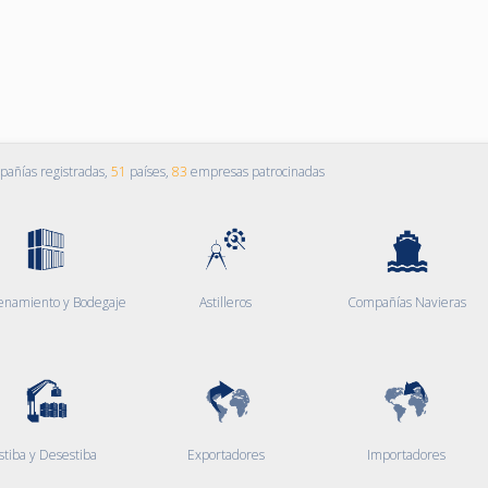
añías registradas,
51
países,
83
empresas patrocinadas
enamiento y Bodegaje
Astilleros
Compañías Navieras
stiba y Desestiba
Exportadores
Importadores