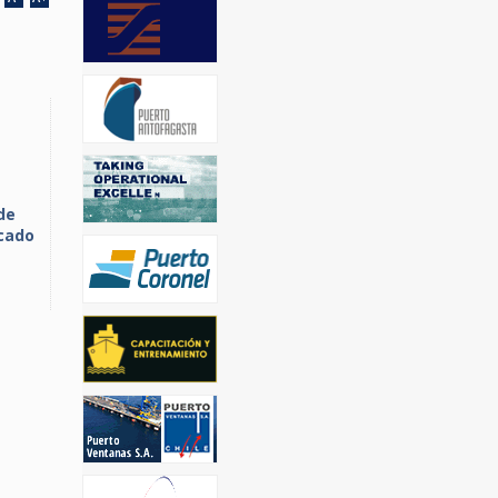
de
cado