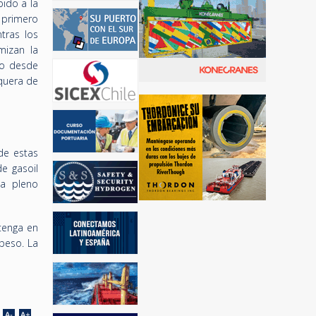
bido a la
l primero
tras los
mizan la
so desde
nquera de
 de estas
e gasoil
 a pleno
tenga en
peso. La