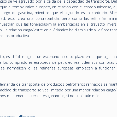
lántico se ve agravado por la caída de la capacidad de transporte. De
arque automovilístico europeo, en relación con el estadounidense, e
 largo de gasolina, mientras que el segundo es lo contrario. Mien
d, esto crea una contrapartida, pero como las refinerías mini
uestran que las toneladas/milla embarcadas en el trayecto inver
. La relación carga/lastre en el Atlántico ha disminuido y la flota ta
 menos productiva.
cto, es difícil imaginar un escenario a corto plazo en el que alguna
que los compradores europeos de petróleo reanuden sus compras d
l se normalicen o las refinerías europeas empiecen a funcionar
 demanda de transporte de productos petrolíferos refinados se man
pacidad de transporte se vea limitada por una menor relación carga/
enos mantener sus recientes ganancias, si no subir aún más.
je al Editor
Imprimir