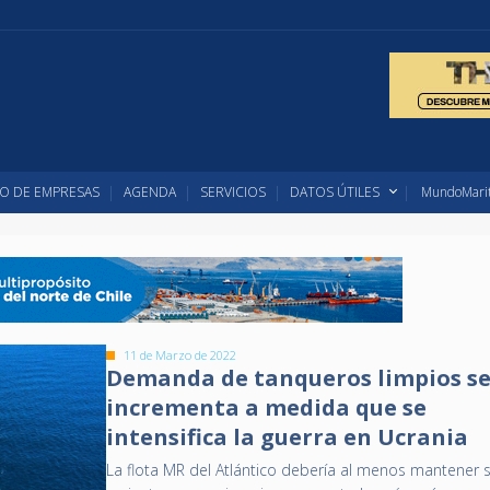
O DE EMPRESAS
AGENDA
SERVICIOS
DATOS ÚTILES
MundoMarit
11 de Marzo de 2022
Demanda de tanqueros limpios s
incrementa a medida que se
intensifica la guerra en Ucrania
La flota MR del Atlántico debería al menos mantener 