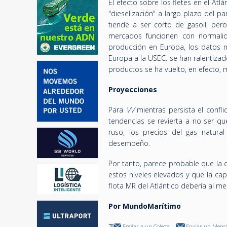
El efecto sobre los fletes en el At
"dieselización" a largo plazo del p
tiende a ser corto de gasoil, pero
mercados funcionen con normalida
producción en Europa, los datos m
Europa a la USEC. se han ralentizado
productos se ha vuelto, en efecto,
Proyecciones
Para
VV
mientras persista el confli
tendencias se revierta a no ser 
ruso, los precios del gas natura
desempeño.
Por tanto, parece probable que la
estos niveles elevados y que la ca
flota MR del Atlántico debería al m
Por MundoMarítimo
Enviar a un Colega
Enviar un Mensa