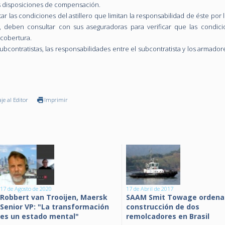
las disposiciones de compensación.
 las condiciones del astillero que limitan la responsabilidad de éste por 
r, deben consultar con sus aseguradoras para verificar que las condic
 cobertura.
bcontratistas, las responsabilidades entre el subcontratista y los armado
je al Editor
Imprimir
17 de Agosto de 2020
17 de Abril de 2017
Robbert van Trooijen, Maersk
SAAM Smit Towage ordena
Senior VP: "La transformación
construcción de dos
es un estado mental"
remolcadores en Brasil