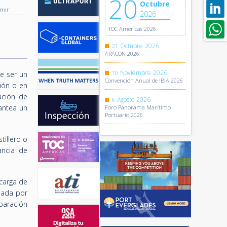
20
Octubre
imir
2026
TOC Americas 2026
Octubre
2026
21
ARACON 2026
Noviembre
2026
10
de ser un
Convención Anual de IBIA 2026
ión o en
ación de
Agosto
2026
6
lantea un
Foro Panorama Marítimo
Portuario 2026
tillero o
ancia de
carga de
viada por
eparación