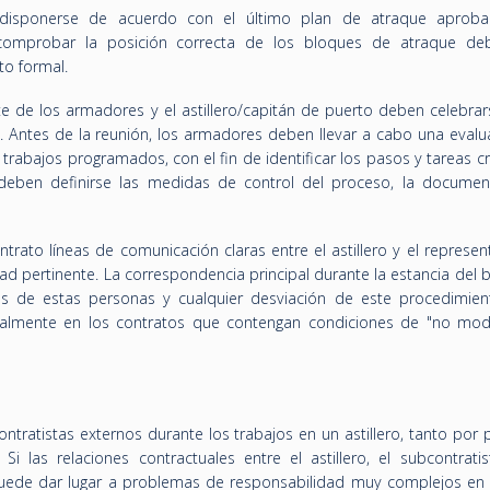
disponerse de acuerdo con el último plan de atraque aproba
e comprobar la posición correcta de los bloques de atraque de
to formal.
te de los armadores y el astillero/capitán de puerto deben celebrar
. Antes de la reunión, los armadores deben llevar a cabo una evalu
trabajos programados, con el fin de identificar los pasos y tareas cr
deben definirse las medidas de control del proceso, la documen
rato líneas de comunicación claras entre el astillero y el represen
ad pertinente. La correspondencia principal durante la estancia del
avés de estas personas y cualquier desviación de este procedimie
almente en los contratos que contengan condiciones de "no modi
ontratistas externos durante los trabajos en un astillero, tanto por 
i las relaciones contractuales entre el astillero, el subcontratis
puede dar lugar a problemas de responsabilidad muy complejos en