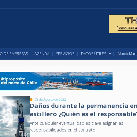
O DE EMPRESAS
AGENDA
SERVICIOS
DATOS ÚTILES
MundoMarit
08 de Agosto de 2022
Daños durante la permanencia e
astillero ¿Quién es el responsable
Ante cualquier eventualidad es clave asignar las
responsabilidades en el contrato