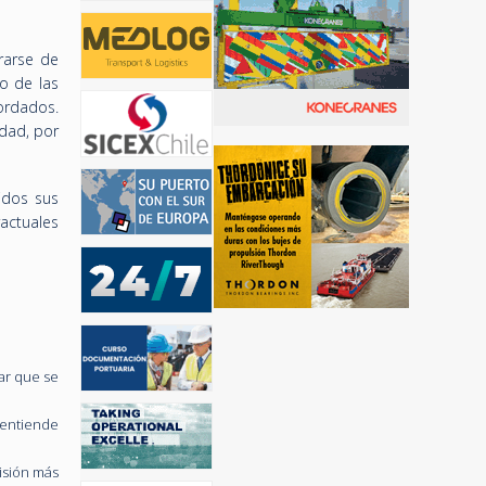
rarse de
o de las
ordados.
idad, por
idos sus
actuales
ar que se
entiende
isión más