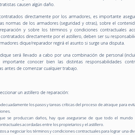
tratistas causen algún daño.
 contratados directamente por los armadores, es importante asegu
as normas de los armadores (seguridad y otras), sobre el contenid
 reparación y sobre los términos y condiciones contractuales ac
contratados directamente por el astillero, deben ser su responsabil
armadores dique/reparador regirá el asunto si surge una disputa.
 dique será llevado a cabo por una combinación de personal (inclu
s importante conocer bien las distintas responsabilidades contr
das antes de comenzar cualquier trabajo.
ccionar un astillero de reparación:
 adecuadamente los pasos y tareas críticas del proceso de atraque para evit
iones.
 que se produzcan daños, hay que asegurarse de que todo el mundo 
tractuales acordadas entre los propietarios y el astillero.
os a negociar los términos y condiciones contractuales para lograr una div