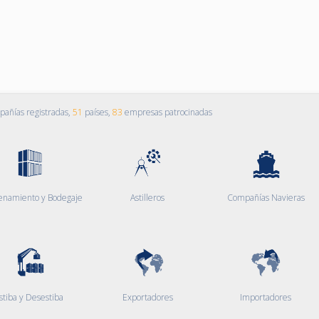
añías registradas,
51
países,
83
empresas patrocinadas
enamiento y Bodegaje
Astilleros
Compañías Navieras
stiba y Desestiba
Exportadores
Importadores