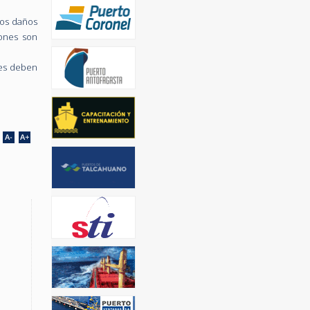
los daños
iones son
res deben