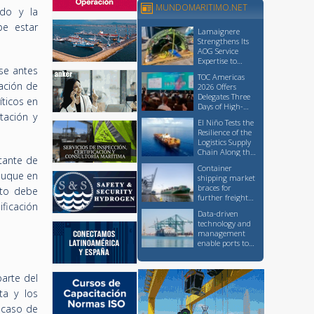
MUNDOMARITIMO.NET
do y la
be estar
Lamaignere
Strengthens Its
AOG Service
Expertise to
se antes
Support Critical
TOC Americas
Logistics
ación de
2026 Offers
Operations
Delegates Three
íticos en
Days of High-
tación y
Level Knowledge
El Niño Tests the
Sharing and
Resilience of the
Networking
Logistics Supply
Chain Along the
tante de
Pacific Coast
Container
 buque en
shipping market
braces for
nto debe
further freight
ficación
rate increases,
Data-driven
though at a
technology and
slower pace than
management
earlier this
enable ports to
month
advance
sustainability
without
parte del
sacrificing
ta y los
competitiveness
 caso de