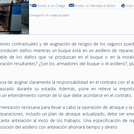
Enviar a un Colega
Enviar un Mensaje al Editor
Impr
Compartir en redes sociales
stiones contractuales y de asignación de riesgos de los seguros pue
producen daños mientras un buque está en un astillero de reparac
able de los daños que se produzcan en el buque o en la instal
ración resultantes? ¿Son los armadores del buque o el astillero?, p
cia de asignar claramente la responsabilidad en el contrato con el as
ausado durante su estadía. Además, pone en relieve la import
n un entendimiento común de lo que debe acordarse en el contrato.
ntación necesaria para llevar a cabo la operación de atraque y la 
 reparaciones, incluido un plan de atraque actualizado, debe ser en
tante antelación al inicio de los trabajos. Una especificación de r
sición del astillero con antelación ahorrará tiempo y dinero.