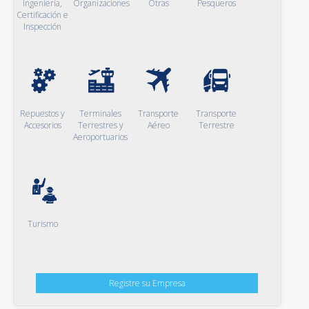
Ingeniería,
Organizaciones
Otras
Pesqueros
Certificación e
Inspección
Repuestos y
Terminales
Transporte
Transporte
Accesorios
Terrestres y
Aéreo
Terrestre
Aeroportuarios
Turismo
Registre su Empresa