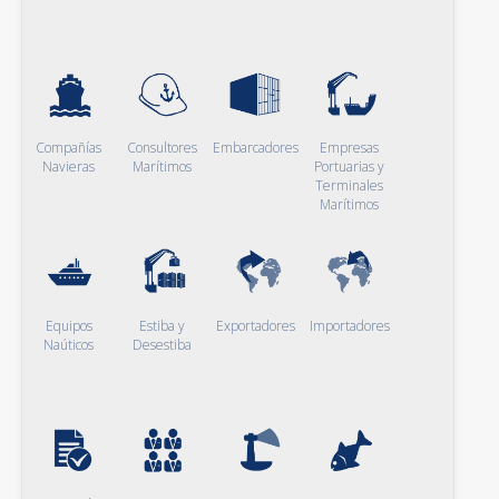
Compañías
Consultores
Embarcadores
Empresas
Navieras
Marítimos
Portuarias y
Terminales
Marítimos
Equipos
Estiba y
Exportadores
Importadores
Naúticos
Desestiba