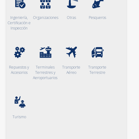
Ingeniería,
Organizaciones
Otras
Pesqueros
Certificación e
Inspección
Repuestos y
Terminales
Transporte
Transporte
Accesorios
Terrestres y
Aéreo
Terrestre
Aeroportuarios
Turismo