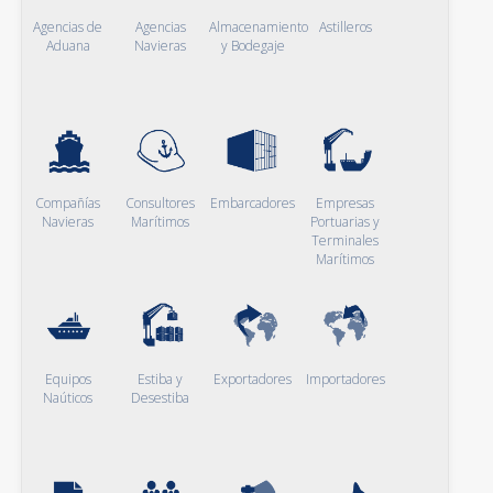
Agencias de
Agencias
Almacenamiento
Astilleros
Aduana
Navieras
y Bodegaje
Compañías
Consultores
Embarcadores
Empresas
Navieras
Marítimos
Portuarias y
Terminales
Marítimos
Equipos
Estiba y
Exportadores
Importadores
Naúticos
Desestiba