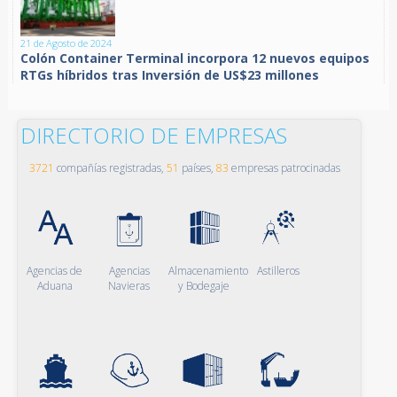
21 de Agosto de 2024
Colón Container Terminal incorpora 12 nuevos equipos
RTGs híbridos tras Inversión de US$23 millones
DIRECTORIO DE EMPRESAS
3721
compañías registradas,
51
países,
83
empresas patrocinadas
Agencias de
Agencias
Almacenamiento
Astilleros
Aduana
Navieras
y Bodegaje