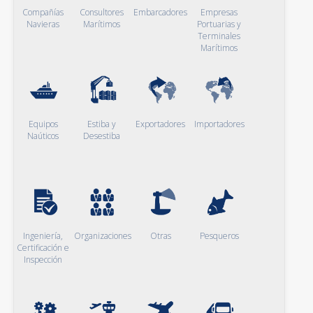
Compañías
Consultores
Embarcadores
Empresas
Navieras
Marítimos
Portuarias y
Terminales
Marítimos
Equipos
Estiba y
Exportadores
Importadores
Naúticos
Desestiba
Ingeniería,
Organizaciones
Otras
Pesqueros
Certificación e
Inspección