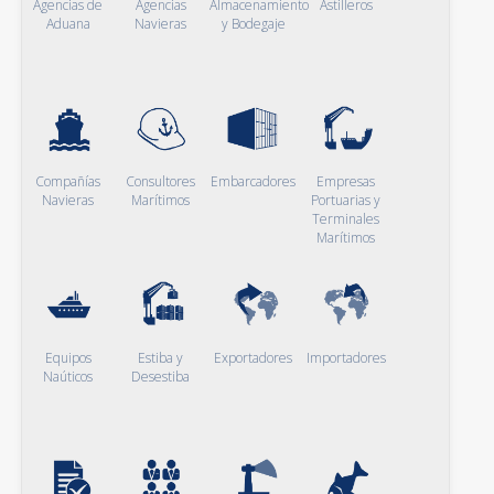
Agencias de
Agencias
Almacenamiento
Astilleros
Aduana
Navieras
y Bodegaje
Compañías
Consultores
Embarcadores
Empresas
Navieras
Marítimos
Portuarias y
Terminales
Marítimos
Equipos
Estiba y
Exportadores
Importadores
Naúticos
Desestiba