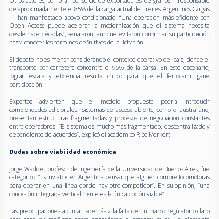
Otros actores, como un consorcio de exportadores de granos —responsable
de aproximadamente el 85% de la carga actual de Trenes Argentinos Cargas
— han manifestado apoyo condicionado. “Una operación más eficiente con
Open Access puede acelerar la modernización que el sistema necesita
desde hace décadas”, señalaron, aunque evitaron confirmar su participación
hasta conocer los términos definitivos de la licitación.
El debate no es menor considerando el contexto operativo del país, donde el
transporte por carretera concentra el 95% de la carga. En este escenario,
lograr escala y eficiencia resulta crítico para que el ferrocarril gane
participación.
Expertos advierten que el modelo propuesto podría introducir
complejidades adicionales. Sistemas de acceso abierto, como el australiano,
presentan estructuras fragmentadas y procesos de negociación constantes
entre operadores. “El sistema es mucho más fragmentado, descentralizado y
dependiente de acuerdos”, explicó el académico Rico Merkert.
Dudas sobre viabilidad económica
Jorge Waddel, profesor de ingeniería de la Universidad de Buenos Aires, fue
categórico: “Es inviable en Argentina pensar que alguien compre locomotoras
para operar en una línea donde hay otro competidor”. En su opinión, “una
concesión integrada verticalmente es la única opción viable”.
Las preocupaciones apuntan además a la falta de un marco regulatorio claro