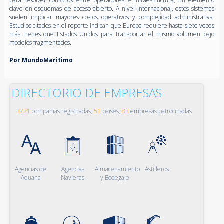
para resolver conflictos entre operadores e infraestructura, un elemento
clave en esquemas de acceso abierto. A nivel internacional, estos sistemas
suelen implicar mayores costos operativos y complejidad administrativa.
Estudios citados en el reporte indican que Europa requiere hasta siete veces
más trenes que Estados Unidos para transportar el mismo volumen bajo
modelos fragmentados.
Por MundoMaritimo
DIRECTORIO DE EMPRESAS
3721
compañías registradas,
51
países,
83
empresas patrocinadas
Agencias de
Agencias
Almacenamiento
Astilleros
Aduana
Navieras
y Bodegaje