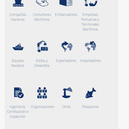
Compañías
Consultores
Embarcadores
Empresas
Navieras
Marítimos
Portuarias y
Terminales
Marítimos
Equipos
Estiba y
Exportadores
Importadores
Naúticos
Desestiba
Ingeniería,
Organizaciones
Otras
Pesqueros
Certificación e
Inspección