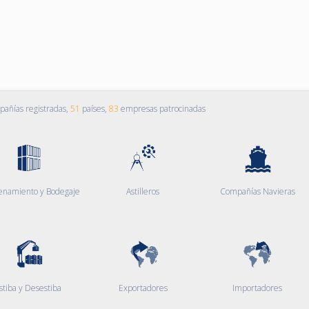
añías registradas,
51
países,
83
empresas patrocinadas
enamiento y Bodegaje
Astilleros
Compañías Navieras
stiba y Desestiba
Exportadores
Importadores