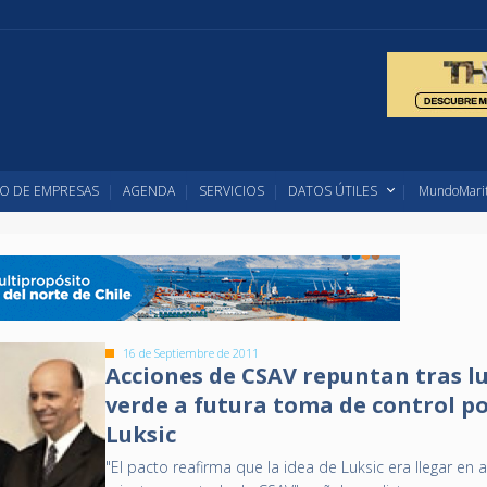
O DE EMPRESAS
AGENDA
SERVICIOS
DATOS ÚTILES
MundoMarit
16 de Septiembre de 2011
Acciones de CSAV repuntan tras l
verde a futura toma de control p
Luksic
"El pacto reafirma que la idea de Luksic era llegar en 