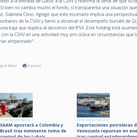
lido a la entrada de Luksic a la CSAV y reafirma la señal de que su i
. Si bien no cambia mucho el fondo, sí transparenta una situación que
ust, Gabriela Clivio. Agregó que este escenario implica una perspectiva
noritarios de la CSAV y llamó a observar el desempeño bursátil de Q
na baja que duplica al descenso del IPSA. Este holding está asumi
 con la CSAV en una actividad muy pro cíclica en circunstancias que l
 han empeorado".
je al Editor
Imprimir
17 de Octubre de 2011
03 de Febrero de 2026
SAAM apostará a Colombia y
Exportaciones petroleras 
Brasil tras inminente toma de
Venezuela repuntan en en
control de los Luksic
tras control estadouniden