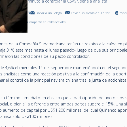
minuto a controlar la CSAV", señala analista
Enviar a un Colega
Enviar un Mensaje al Editor
Impr
Compartir en redes sociales
iones de la Compañía Sudamericana tenían un respiro a la caída en p
aja 31% este mes hasta el lunes pasado- luego de que sus principal
ormaron las condiciones de su pacto controlador.
de 4,6% el miércoles 14 del septiembre manteniéndola en el segundo
los analistas como una reacción positiva a la confirmación de la opor
 el control de la principal naviera chilena tras la junta de accionista
 su término inmediato en el caso que la participación de uno de los 
cial, o bien si la diferencia entre ambas partes supere el 15%. Una s
o aumento de capital por US$1.200 millones, del cual Quiñenco apor
arinsa sólo US$100 millones.