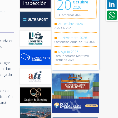
20
Octubre
2026
imir
TOC Americas 2026
Octubre
2026
21
ARACON 2026
Noviembre
2026
10
icada en
Convención Anual de IBIA 2026
es
Agosto
2026
6
Foro Panorama Marítimo
Portuario 2026
 lugar
tunidad
s fijada
socios
ituación
tará