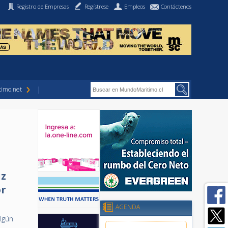
Registro de Empresas
Regístrese
Empleos
Contáctenos
imo.net
uz
or
AGENDA
algún