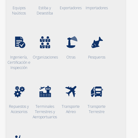
Equipos
Estiba y
Exportadores
Importadores
Naúticos
Desestiba
Ingeniería,
Organizaciones
Otras
Pesqueros
Certificación e
Inspección
Repuestos y
Terminales
Transporte
Transporte
Accesorios
Terrestres y
Aéreo
Terrestre
Aeroportuarios