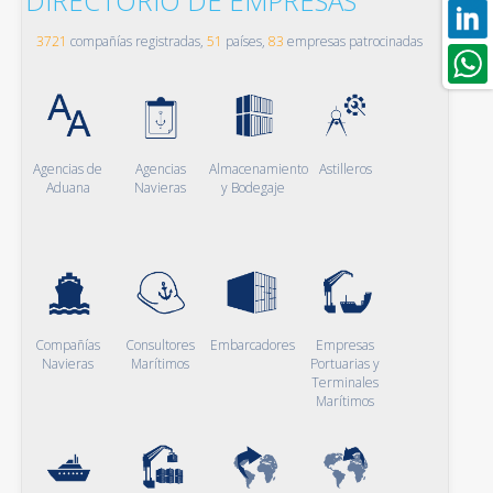
DIRECTORIO DE EMPRESAS
3721
compañías registradas,
51
países,
83
empresas patrocinadas
Agencias de
Agencias
Almacenamiento
Astilleros
Aduana
Navieras
y Bodegaje
Compañías
Consultores
Embarcadores
Empresas
Navieras
Marítimos
Portuarias y
Terminales
Marítimos