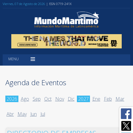
Viernes, 07 de Agosto de 2026
| ISSN 0719-241X
MENU
Agenda de Eventos
2026
Ago
Sep
Oct
Nov
Dic
2027
Ene
Feb
Mar
Abr
May
Jun
Jul