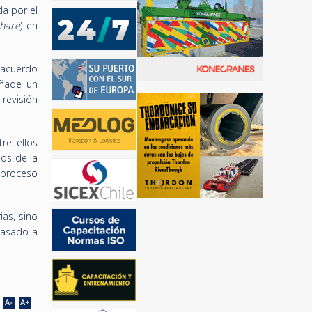
da por el
share
) en
l acuerdo
añade un
revisión
re ellos
dos de la
l proceso
ias, sino
pasado a