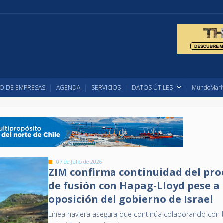
O DE EMPRESAS
AGENDA
SERVICIOS
DATOS ÚTILES
MundoMarit
07 de Julio de 2026
ZIM confirma continuidad del pro
de fusión con Hapag-Lloyd pese a
oposición del gobierno de Israel
Línea naviera asegura que continúa colaborando con 