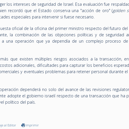
ger los intereses de seguridad de Israel. Esa evaluación fue respalda
quien recordó que el Estado conserva una "acción de oro" (
golden 
ades especiales para intervenir si fuese necesario.
esta oficial de la oficina del primer ministro respecto del futuro de
ante, la combinación de las objeciones políticas y de seguridad 
 a una operación que ya dependía de un complejo proceso de 
más que existen múltiples riesgos asociados a la transacción, ent
 costos adicionales, dificultades para capturar los beneficios espera
 comerciales y eventuales problemas para retener personal durante e
 operación dependerá no solo del avance de las revisiones regulator
nte adopte el gobierno israelí respecto de una transacción que ha 
l político del país.
je al Editor
Imprimir