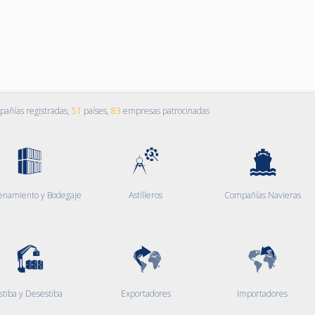
añías registradas,
51
países,
83
empresas patrocinadas
enamiento y Bodegaje
Astilleros
Compañías Navieras
stiba y Desestiba
Exportadores
Importadores