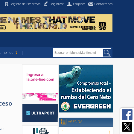
Registro de Empresas
Regístrese
Empleos
Contáctenos
imo.net
ceso
AGENDA
las