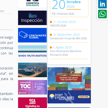
20
Octubre
2026
imir
TOC Americas 2026
Octubre
2026
21
ARACON 2026
Noviembre
2026
10
re luego
Convención Anual de IBIA 2026
ción por
Agosto
2026
 continúa
6
Foro Panorama Marítimo
 con las
Portuario 2026
boración
ia", sin
 para la
 también
 ellas la