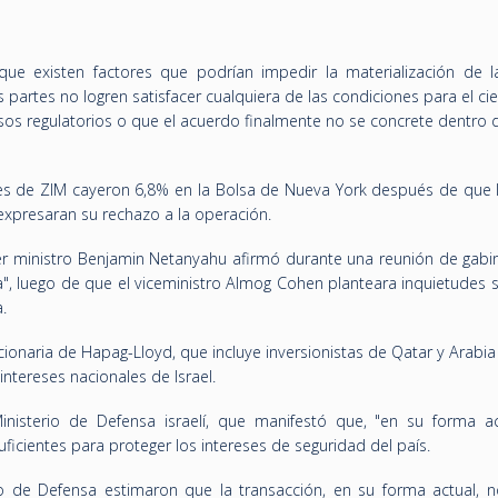
que existen factores que podrían impedir la materialización de la
s partes no logren satisfacer cualquiera de las condiciones para el cie
sos regulatorios o que el acuerdo finalmente no se concrete dentro 
nes de ZIM cayeron 6,8% en la Bolsa de Nueva York después de que l
 expresaran su rechazo a la operación.
er ministro Benjamin Netanyahu afirmó durante una reunión de gabi
a", luego de que el viceministro Almog Cohen planteara inquietudes 
.
ionaria de Hapag-Lloyd, que incluye inversionistas de Qatar y Arabia
intereses nacionales de Israel.
isterio de Defensa israelí, que manifestó que, "en su forma act
ficientes para proteger los intereses de seguridad del país.
io de Defensa estimaron que la transacción, en su forma actual, n