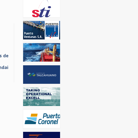
s de
ndai