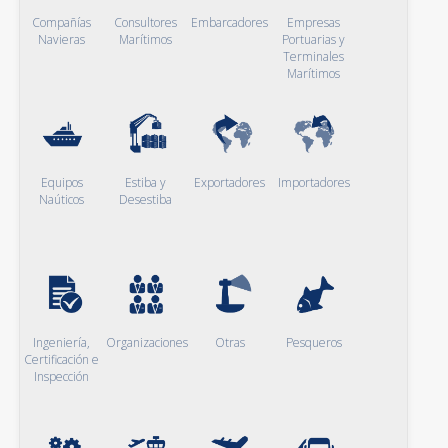
Compañías
Consultores
Embarcadores
Empresas
Navieras
Marítimos
Portuarias y
Terminales
Marítimos
Equipos
Estiba y
Exportadores
Importadores
Naúticos
Desestiba
Ingeniería,
Organizaciones
Otras
Pesqueros
Certificación e
Inspección