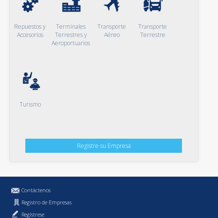
Repuestos y
Terminales
Transporte
Transporte
Accesorios
Terrestres y
Aéreo
Terrestre
Aeroportuarios
Turismo
Registre su Empresa
Contáctenos
Registro de Empresas
Regístrese