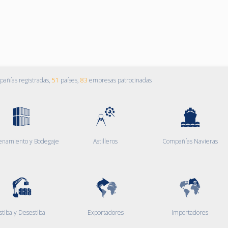
añías registradas,
51
países,
83
empresas patrocinadas
enamiento y Bodegaje
Astilleros
Compañías Navieras
stiba y Desestiba
Exportadores
Importadores