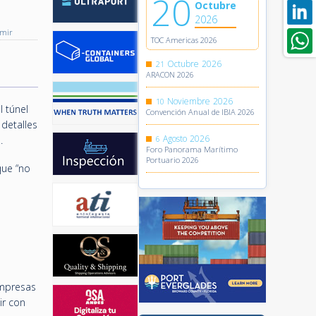
20
Octubre
2026
imir
TOC Americas 2026
Octubre
2026
21
ARACON 2026
Noviembre
2026
10
l túnel
Convención Anual de IBIA 2026
 detalles
Agosto
2026
.
6
Foro Panorama Marítimo
Portuario 2026
que “no
empresas
ir con