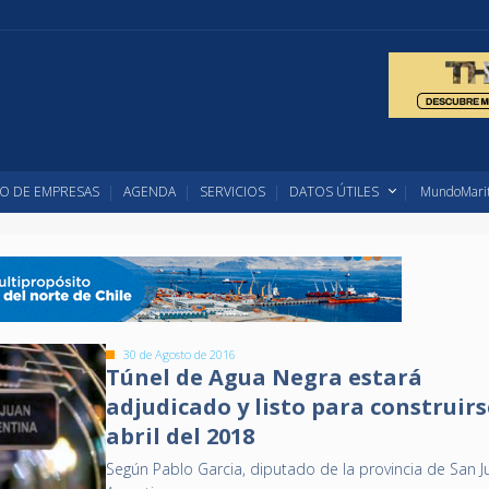
O DE EMPRESAS
AGENDA
SERVICIOS
DATOS ÚTILES
MundoMarit
30 de Agosto de 2016
Túnel de Agua Negra estará
adjudicado y listo para construirs
abril del 2018
Según Pablo Garcia, diputado de la provincia de San J