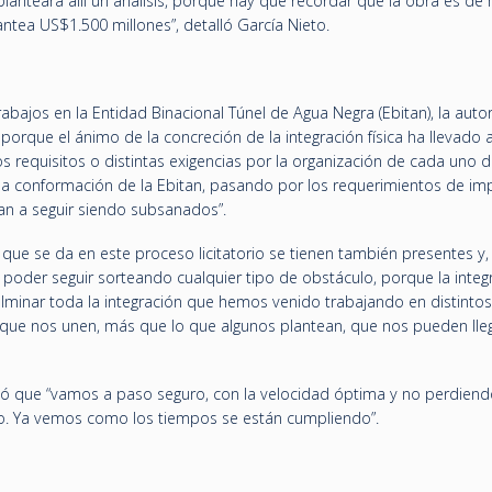
lanteará allí un análisis, porque hay que recordar que la obra es de
ntea US$1.500 millones”, detalló García Nieto.
abajos en la Entidad Binacional Túnel de Agua Negra (Ebitan), la auto
porque el ánimo de la concreción de la integración física ha llevado 
s requisitos o distintas exigencias por la organización de cada uno d
 la conformación de la Ebitan, pasando por los requerimientos de im
n a seguir siendo subsanados”.
ue se da en este proceso licitatorio se tienen también presentes y, 
poder seguir sorteando cualquier tipo de obstáculo, porque la integ
ulminar toda la integración que hemos venido trabajando en distintos
que nos unen, más que lo que algunos plantean, que nos pueden lle
aló que “vamos a paso seguro, con la velocidad óptima y no perdiend
o. Ya vemos como los tiempos se están cumpliendo”.