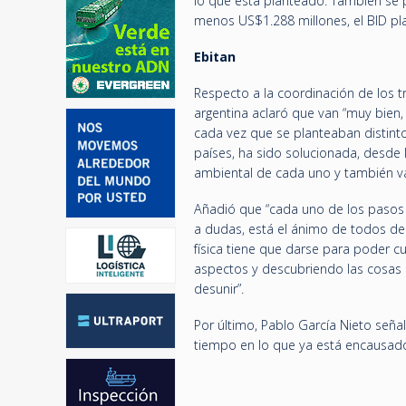
lo que está planteado. También se p
menos US$1.288 millones, el BID pla
Ebitan
Respecto a la coordinación de los tr
argentina aclaró que van “muy bien, 
cada vez que se planteaban distinto
países, ha sido solucionada, desde
ambiental de cada uno y también va
Añadió que “cada uno de los pasos q
a dudas, está el ánimo de todos de 
física tiene que darse para poder c
aspectos y descubriendo las cosas 
desunir”.
Por último, Pablo García Nieto señ
tiempo en lo que ya está encausad