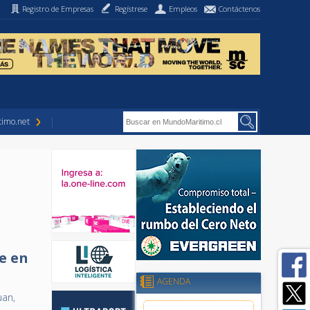
Registro de Empresas
Regístrese
Empleos
Contáctenos
imo.net
e en
AGENDA
uan,