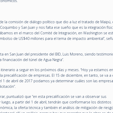
económicos.
de la comisión de diálogo político que dio a luz el tratado de Maipú,
Coquimbo y San Juan y nos falta ese sueño que es la integración físic
stábamos en el marco del Comité de Integración, en Washington se es
embolso de US$40 millones para el tema de impacto ambiental”, señ
ita en San Juan del presidente del BID, Luis Moreno, siendo testimoni
financiación del túnel de Agua Negra”.
 itinerario a seguir en los próximos días y meses. “Hoy ya estamos en
a precalificación de empresas. El 15 de diciembre, en tanto, se va a 
 el 1 de abril de 2017 podamos ya determinar cuáles son las empres
citación”.
rar, puntualizó que “en esta precalificación se van a observar sus
 luego, a partir del 1 de abril, tendrán que conformarse los distintos
nómica, la oferta técnica y también el análisis de mitigación de riesg