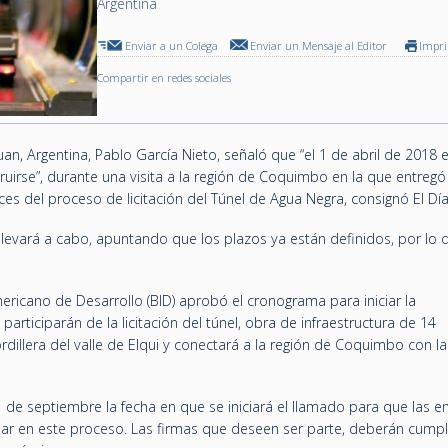
Argentina
Enviar a un Colega
Enviar un Mensaje al Editor
Impr
Compartir en redes sociales
uan, Argentina, Pablo García Nieto, señaló que “el 1 de abril de 2018 e
ruirse”, durante una visita a la región de Coquimbo en la que entregó
es del proceso de licitación del Túnel de Agua Negra, consignó El Día
levará a cabo, apuntando que los plazos ya están definidos, por lo 
ricano de Desarrollo (BID) aprobó el cronograma para iniciar la
articiparán de la licitación del túnel, obra de infraestructura de 14
rdillera del valle de Elqui y conectará a la región de Coquimbo con la
 1 de septiembre la fecha en que se iniciará el llamado para que las 
par en este proceso. Las firmas que deseen ser parte, deberán cumpl