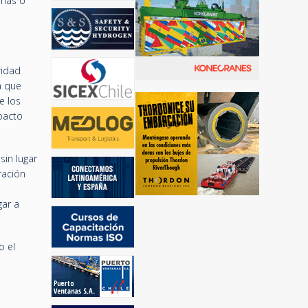
 más o
ridad
a que
e los
pacto
sin lugar
ración
gar a
o el