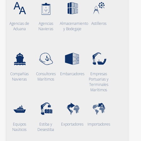
Agencias de
Agencias
Almacenamiento
Astilleros
Aduana
Navieras
y Bodegaje
Compañías
Consultores
Embarcadores
Empresas
Navieras
Marítimos
Portuarias y
Terminales
Marítimos
Equipos
Estiba y
Exportadores
Importadores
Naúticos
Desestiba