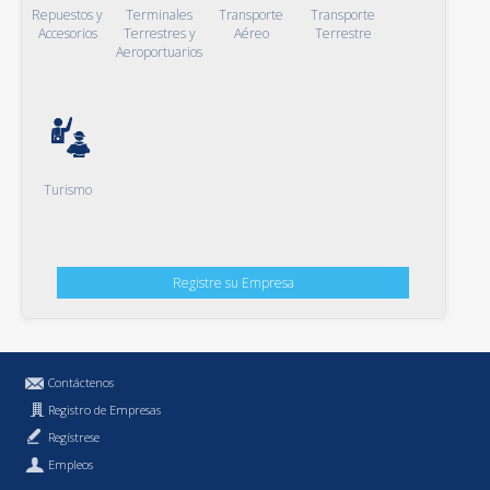
Repuestos y
Terminales
Transporte
Transporte
Accesorios
Terrestres y
Aéreo
Terrestre
Aeroportuarios
Turismo
Registre su Empresa
Contáctenos
Registro de Empresas
Regístrese
Empleos