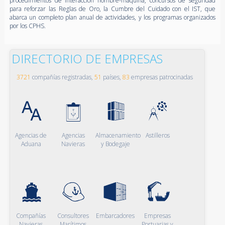
procedimientos de interacción hombre-máquina, concursos de seguridad
para reforzar las Reglas de Oro, la Cumbre del Cuidado con el IST, que
abarca un completo plan anual de actividades, y los programas organizados
por los CPHS.
DIRECTORIO DE EMPRESAS
3721
compañías registradas,
51
países,
83
empresas patrocinadas
Agencias de
Agencias
Almacenamiento
Astilleros
Aduana
Navieras
y Bodegaje
Compañías
Consultores
Embarcadores
Empresas
Navieras
Marítimos
Portuarias y