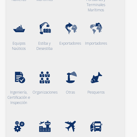
Terminales
Marítimos
Equipos
Estiba y
Exportadores
Importadores
Naúticos
Desestiba
Ingeniería,
Organizaciones
Otras
Pesqueros
Certificación e
Inspección