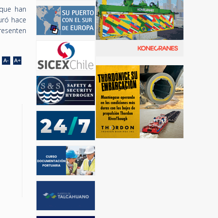
 que han
uró hace
resenten