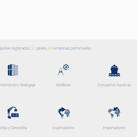
añías registradas,
51
países,
83
empresas patrocinadas
enamiento y Bodegaje
Astilleros
Compañías Navieras
stiba y Desestiba
Exportadores
Importadores