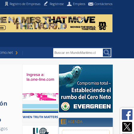
Registro de Empresas
Regístrese
Empleos
Contáctenos
imo.net
ión
o
AGENDA
esgos