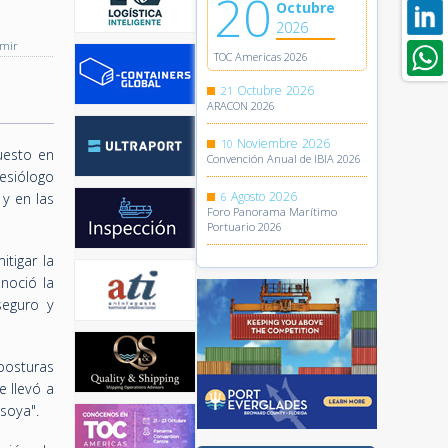
20
Octubre
2026
imir
TOC Americas 2026
Octubre
2026
21
ARACON 2026
Noviembre
2026
10
uesto en
Convención Anual de IBIA 2026
nesiólogo
Agosto
2026
y en las
6
Foro Panorama Marítimo
Portuario 2026
itigar la
noció la
seguro y
posturas
 llevó a
soya".