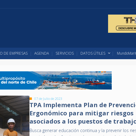
O DE EMPRESAS
AGENDA
SERVICIOS
DATOS ÚTILES
MundoMarit
07 de Julio de 2023
TPA Implementa Plan de Prevenc
Ergonómico para mitigar riesgos
asociados a los puestos de trabaj
Busca generar educación continua y la prevenir los ri