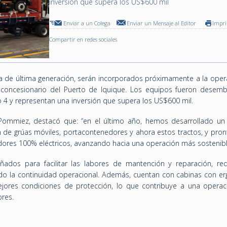
inversión que supera los US$600 mil
Enviar a un Colega
Enviar un Mensaje al Editor
Impr
Compartir en redes sociales
a de última generación, serán incorporados próximamente a la oper
I), concesionario del Puerto de Iquique. Los equipos fueron desem
tio 4 y representan una inversión que supera los US$600 mil.
o Pommiez, destacó que: “en el último año, hemos desarrollado un
 de grúas móviles, portacontenedores y ahora estos tractos, y pro
es 100% eléctricos, avanzando hacia una operación más sostenibl
ñados para facilitar las labores de mantención y reparación, re
do la continuidad operacional. Además, cuentan con cabinas con e
ejores condiciones de protección, lo que contribuye a una opera
ores.