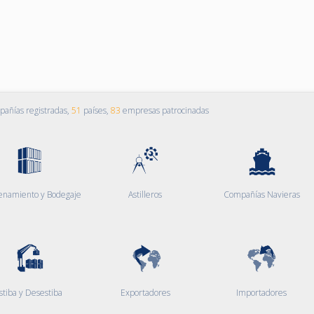
añías registradas,
51
países,
83
empresas patrocinadas
enamiento y Bodegaje
Astilleros
Compañías Navieras
stiba y Desestiba
Exportadores
Importadores