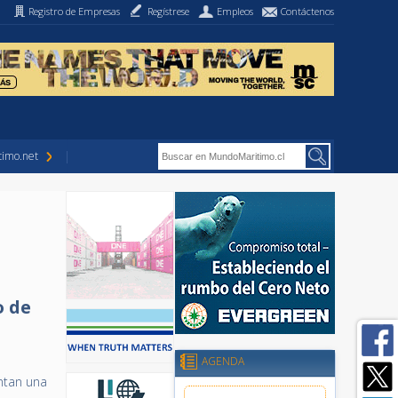
Registro de Empresas
Regístrese
Empleos
Contáctenos
imo.net
o de
AGENDA
ntan una