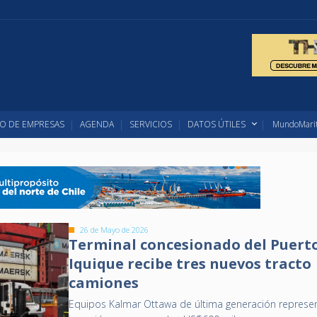
O DE EMPRESAS
AGENDA
SERVICIOS
DATOS ÚTILES
MundoMarit
26 de Mayo de 2026
Terminal concesionado del Puert
Iquique recibe tres nuevos tracto
camiones
Equipos Kalmar Ottawa de última generación represe