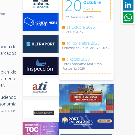
20
Octubre
2026
imir
TOC Americas 2026
Octubre
2026
21
ARACON 2026
Noviembre
2026
10
ación de
Convención Anual de IBIA 2026
barcados
Agosto
2026
6
Foro Panorama Marítimo
Portuario 2026
 plan de
ntamente
e”.
duciendo
rgonomía
ción más