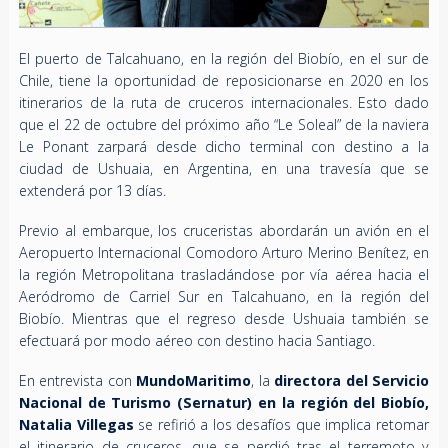
El puerto de Talcahuano, en la región del Biobío, en el sur de
Chile, tiene la oportunidad de reposicionarse en 2020 en los
itinerarios de la ruta de cruceros internacionales. Esto dado
que el 22 de octubre del próximo año “Le Soleal” de la naviera
Le Ponant zarpará desde dicho terminal con destino a la
ciudad de Ushuaia, en Argentina, en una travesía que se
extenderá por 13 días.
Previo al embarque, los cruceristas abordarán un avión en el
Aeropuerto Internacional Comodoro Arturo Merino Benítez, en
la región Metropolitana trasladándose por vía aérea hacia el
Aeródromo de Carriel Sur en Talcahuano, en la región del
Biobío. Mientras que el regreso desde Ushuaia también se
efectuará por modo aéreo con destino hacia Santiago.
En entrevista con
MundoMaritimo
, la
directora del Servicio
Nacional de Turismo (Sernatur) en la región del Biobío,
Natalia Villegas
se refirió a los desafíos que implica retomar
el itinerario de cruceros, que se perdió tras el terremoto y