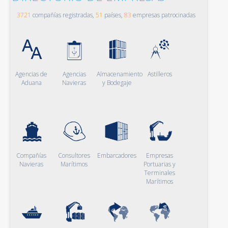
3721
compañías registradas,
51
países,
83
empresas patrocinadas
Agencias de
Agencias
Almacenamiento
Astilleros
Aduana
Navieras
y Bodegaje
Compañías
Consultores
Embarcadores
Empresas
Navieras
Marítimos
Portuarias y
Terminales
Marítimos