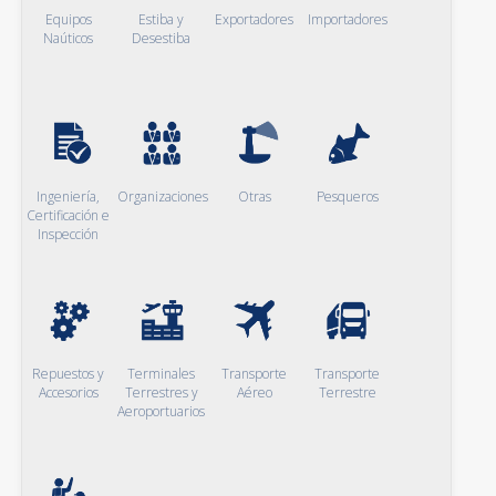
Equipos
Estiba y
Exportadores
Importadores
Naúticos
Desestiba
Ingeniería,
Organizaciones
Otras
Pesqueros
Certificación e
Inspección
Repuestos y
Terminales
Transporte
Transporte
Accesorios
Terrestres y
Aéreo
Terrestre
Aeroportuarios