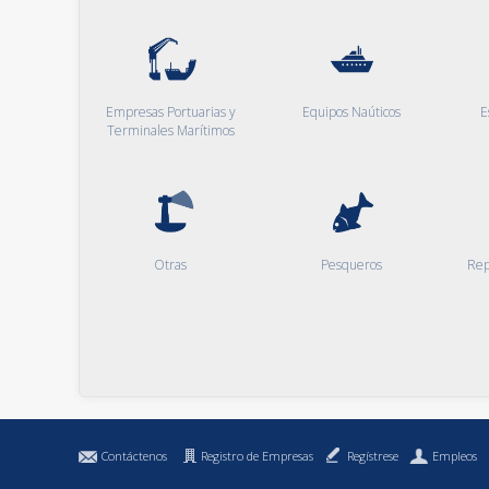
Empresas Portuarias y
Equipos Naúticos
E
Terminales Marítimos
Otras
Pesqueros
Rep
Contáctenos
Registro de Empresas
Regístrese
Empleos