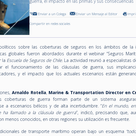
guerra, el impacto en las primas y sus consecuencias
Enviar a un Colega
Enviar un Mensaje al Editor
Impr
Compartir en redes sociales
políticos sobre las coberturas de seguros en los ámbitos de la i
icas globales fueron abordados durante el webinar “Seguros Marí
r la
Escuela de Seguros de Chile.
La actividad reunió a especialistas d
r el funcionamiento de las cláusulas de guerra, sus implicanc
adores, y el impacto que los actuales escenarios están generan
iones,
Arnaldo Rotella
,
Marine & Transportation Director en C
as coberturas de guerra forman parte de un sistema asegura
e a escenarios bélicos y de alta incertidumbre. “
En el mundo, en
 ha llamado a la cláusula de guerra
”, indicó, precisando que, a
 menos conocidos, en otras regiones su utilización es frecuente.
adicionales de transporte marítimo operan bajo un esquema
“tod