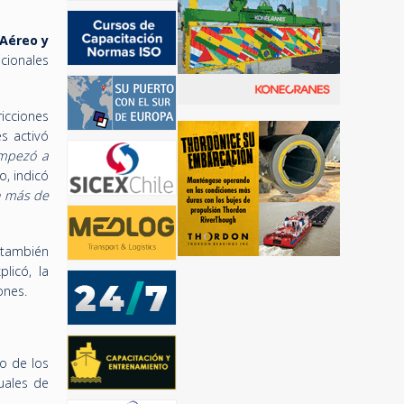
 Aéreo y
cionales
icciones
s activó
mpezó a
o, indicó
n más de
o también
licó, la
ones.
o de los
uales de