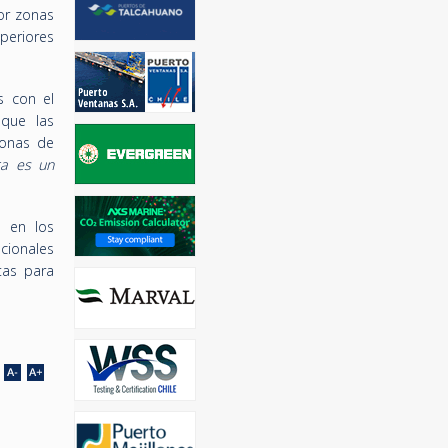
or zonas
periores
s con el
 que las
zonas de
ra es un
e en los
acionales
tas para