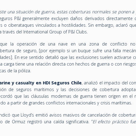
ste una situación de guerra, estas coberturas normales se ponen a
seguros P&I generalmente excluyen daños derivados directamente 
as o ciberataques vinculados a hostilidades. Sin embargo, aclaró qu
 través del International Group of P&I Clubs.
ó que la operación de una nave en una zona de conflicto no
ertura de seguro, [por ejemplo si un buque sufre una falla mecán
dades]. En ese sentido detalló que las exclusiones suelen activarse 
a carga tiene una relación directa con hechos de guerra o con riesgo
as de la póliza.
arine y casualty en HDI Seguros Chile
, analizó el impacto del con
pción de seguros marítimos y las decisiones de cobertura adopt
ecordó que las cláusulas modernas de guerra tienen origen en el
o a partir de grandes conflictos internacionales y crisis marítimas.
, indicó que Lloyd’s emitió avisos masivos de cancelación de cobertu
o de Ormuz registró una caída significativa. “
El efecto práctico fu