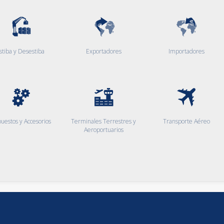
stiba y Desestiba
Exportadores
Importadores
uestos y Accesorios
Terminales Terrestres y
Transporte Aéreo
Aeroportuarios