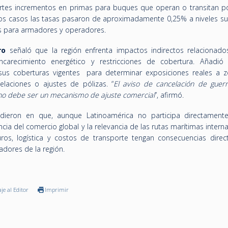
uertes incrementos en primas para buques que operan o transitan p
unos casos las tasas pasaron de aproximadamente 0,25% a niveles su
os para armadores y operadores.
ro
señaló que la región enfrenta impactos indirectos relacionado
ncarecimiento energético y restricciones de cobertura. Añadió
sus coberturas vigentes para determinar exposiciones reales a 
celaciones o ajustes de pólizas. “
El aviso de cancelación de guer
 no debe ser un mecanismo de ajuste comercial
”, afirmó.
cidieron en que, aunque Latinoamérica no participa directament
ncia del comercio global y la relevancia de las rutas marítimas intern
os, logística y costos de transporte tengan consecuencias direc
dores de la región.
je al Editor
Imprimir