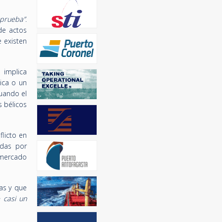
 prueba”
.
de actos
e existen
 implica
ica o un
cuando el
s bélicos
flicto en
adas por
 mercado
ras y que
e casi un