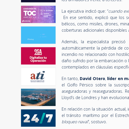
La ejecutiva indicó que: “
cuando exi
En ese sentido, explicó que los 
bélicos, como misiles, drones, min
coberturas adicionales disponibles a
Además, la especialista precis
automáticamente la pérdida de cob
incendio no relacionado con hostili
daño sufrido por la embarcación o l
contemplados en cláusulas específic
En tanto,
David Otero
,
líder en m
el Golfo Pérsico sobre la suscri
aseguradoras y reaseguradoras. R
Lloyd’s de Londres y han evolucionad
En relación con la situación actual
el tránsito marítimo por el Estrech
bloqueo naval
”, sostuvo.