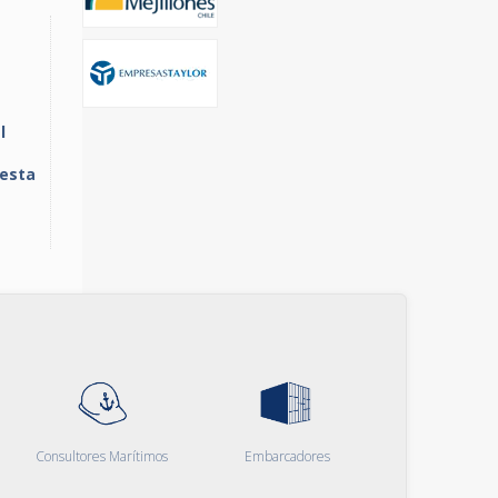
l
resta
Consultores Marítimos
Embarcadores