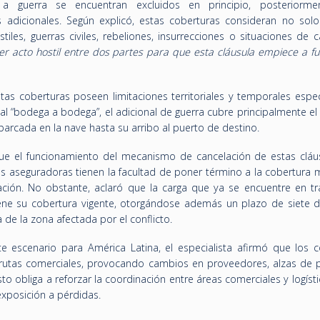
a guerra se encuentran excluidos en principio, posteriorme
 adicionales. Según explicó, estas coberturas consideran no solo
iles, guerras civiles, rebeliones, insurrecciones o situaciones de 
er acto hostil entre dos partes para que esta cláusula empiece a fu
tas coberturas poseen limitaciones territoriales y temporales espec
al “bodega a bodega”, el adicional de guerra cubre principalmente el
arcada en la nave hasta su arribo al puerto de destino.
ue el funcionamiento del mecanismo de cancelación de estas cláu
las aseguradoras tienen la facultad de poner término a la cobertura
ación. No obstante, aclaró que la carga que ya se encuentre en trá
ne su cobertura vigente, otorgándose además un plazo de siete d
a de la zona afectada por el conflicto.
e escenario para América Latina, el especialista afirmó que los co
 rutas comerciales, provocando cambios en proveedores, alzas de p
to obliga a reforzar la coordinación entre áreas comerciales y logíst
exposición a pérdidas.