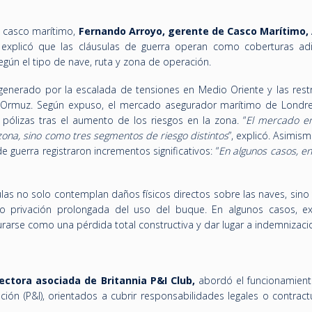
e casco marítimo,
Fernando Arroyo, gerente de Casco Marítimo,
explicó que las cláusulas de guerra operan como coberturas adi
egún el tipo de nave, ruta y zona de operación.
enerado por la escalada de tensiones en Medio Oriente y las restr
e Ormuz. Según expuso, el mercado asegurador marítimo de Londre
 pólizas tras el aumento de los riesgos en la zona. “
El mercado e
 zona, sino como tres segmentos de riesgo distintos
”, explicó. Asimism
 guerra registraron incrementos significativos: “
En algunos casos, e
ulas no solo contemplan daños físicos directos sobre las naves, sin
o privación prolongada del uso del buque. En algunos casos, exp
rarse como una pérdida total constructiva y dar lugar a indemnizaci
rectora asociada de Britannia P&I Club,
abordó el funcionamient
ión (P&I), orientados a cubrir responsabilidades legales o contract