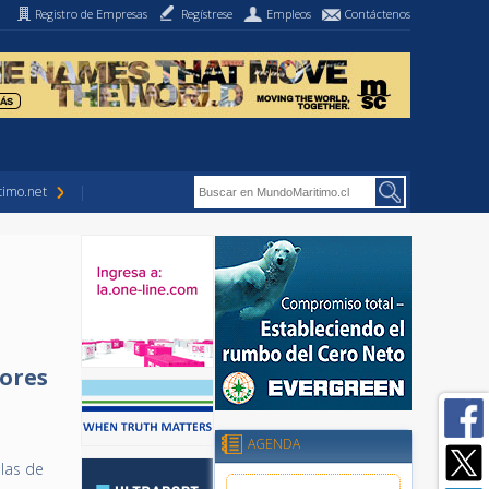
Registro de Empresas
Regístrese
Empleos
Contáctenos
imo.net
ores
AGENDA
ulas de