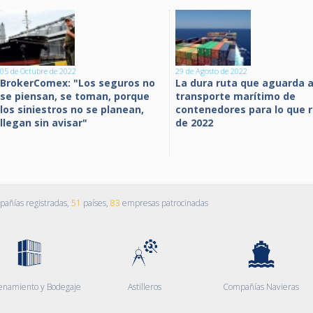
05 de Octubre de 2022
29 de Agosto de 2022
BrokerComex: "Los seguros no
La dura ruta que aguarda a
se piensan, se toman, porque
transporte marítimo de
los siniestros no se planean,
contenedores para lo que 
llegan sin avisar"
de 2022
añías registradas,
51
países,
83
empresas patrocinadas
enamiento y Bodegaje
Astilleros
Compañías Navieras