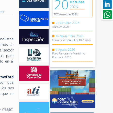
20
Octubre
2026
imir
TOC Americas 2026
Octubre
2026
21
ARACON 2026
Noviembre
2026
10
ndustria
Convención Anual de IBIA 2026
timos en
Agosto
2026
el sector
6
Foro Panorama Marítimo
ias para
Portuario 2026
do en el
rawford
dor que
 los dos
unque en
o riesgo
”,