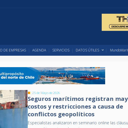
O DE EMPRESAS
AGENDA
SERVICIOS
DATOS ÚTILES
MundoMarit
25 de Mayo de 2026
Seguros marítimos registran may
costos y restricciones a causa de
conflictos geopolíticos
Especialistas analizaron en seminario online las cláus