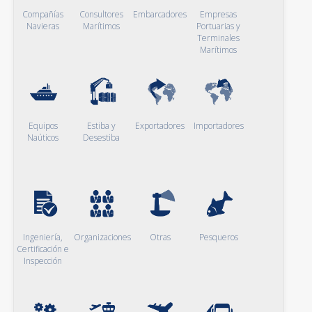
Compañías
Consultores
Embarcadores
Empresas
Navieras
Marítimos
Portuarias y
Terminales
Marítimos
Equipos
Estiba y
Exportadores
Importadores
Naúticos
Desestiba
Ingeniería,
Organizaciones
Otras
Pesqueros
Certificación e
Inspección