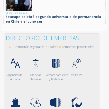
03 de Abril de 2017
Seacape celebró segundo aniversario de permanencia
en Chile y el cono sur
DIRECTORIO DE EMPRESAS
3721
compañías registradas,
51
países,
83
empresas patrocinadas
Agencias de
Agencias
Almacenamiento
Astilleros
Aduana
Navieras
y Bodegaje