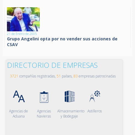
21 de Enero de 2005
Grupo Angelini opta por no vender sus acciones de
CSAV
DIRECTORIO DE EMPRESAS
3721
compañías registradas,
51
países,
83
empresas patrocinadas
Agencias de
Agencias
Almacenamiento
Astilleros
Aduana
Navieras
y Bodegaje