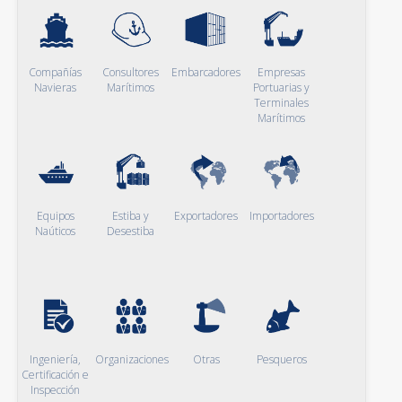
Compañías
Consultores
Embarcadores
Empresas
Navieras
Marítimos
Portuarias y
Terminales
Marítimos
Equipos
Estiba y
Exportadores
Importadores
Naúticos
Desestiba
Ingeniería,
Organizaciones
Otras
Pesqueros
Certificación e
Inspección