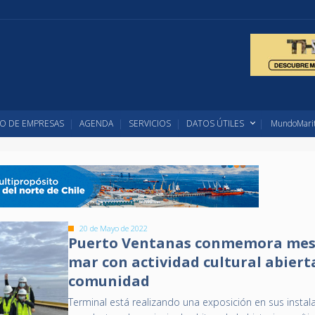
O DE EMPRESAS
AGENDA
SERVICIOS
DATOS ÚTILES
MundoMarit
20 de Mayo de 2022
Puerto Ventanas conmemora mes
mar con actividad cultural abierta
comunidad
Terminal está realizando una exposición en sus instal