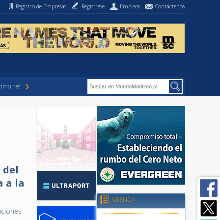
Registro de Empresas
Regístrese
Empleos
Contáctenos
imo.net
 del
 a la
AGENDA
aciones