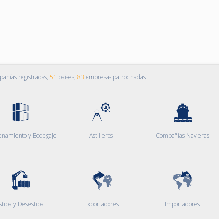
añías registradas,
51
países,
83
empresas patrocinadas
enamiento y Bodegaje
Astilleros
Compañías Navieras
stiba y Desestiba
Exportadores
Importadores