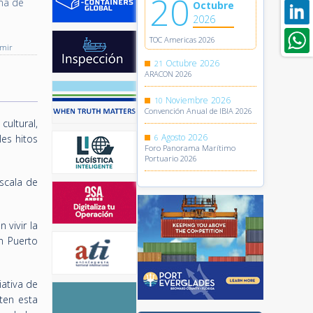
20
ima de
Octubre
2026
TOC Americas 2026
imir
Octubre
2026
21
ARACON 2026
Noviembre
2026
10
Convención Anual de IBIA 2026
ultural,
Agosto
2026
les hitos
6
Foro Panorama Marítimo
Portuario 2026
scala de
 vivir la
n Puerto
iativa de
ten esta