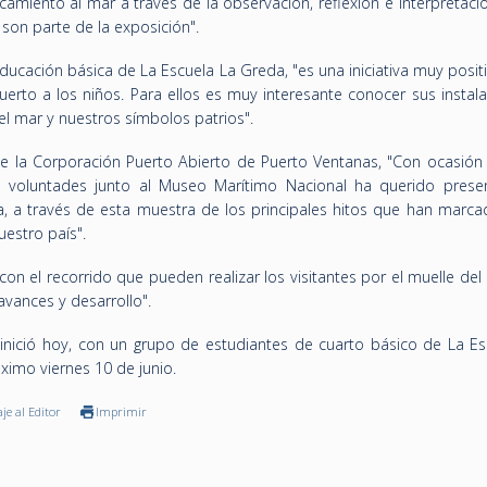
amiento al mar a través de la observación, reflexión e interpretaci
 son parte de la exposición".
ucación básica de La Escuela La Greda, "es una iniciativa muy posit
puerto a los niños. Para ellos es muy interesante conocer sus instal
el mar y nuestros símbolos patrios".
de la Corporación Puerto Abierto de Puerto Ventanas, "Con ocasión
 voluntades junto al Museo Marítimo Nacional ha querido prese
, a través de esta muestra de los principales hitos que han marca
uestro país".
n el recorrido que pueden realizar los visitantes por el muelle del
avances y desarrollo".
inició hoy, con un grupo de estudiantes de cuarto básico de La Es
óximo viernes 10 de junio.
je al Editor
Imprimir