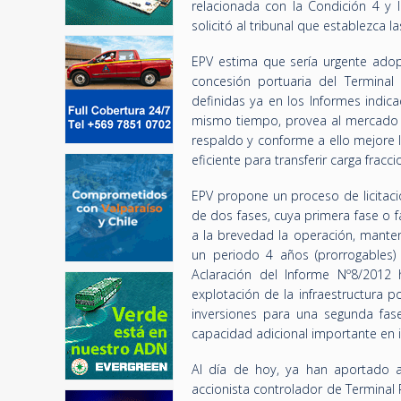
relacionada con la Condición 4 y l
solicitó al tribunal que establezca
EPV estima que sería urgente adopt
concesión portuaria del Terminal
definidas ya en los Informes indica
mismo tiempo, provea al mercado d
respaldo y conforme a ello mejore 
eficiente para transferir carga fracc
EPV propone un proceso de licitaci
de dos fases, cuya primera fase o fa
a la brevedad la operación, mante
un periodo 4 años (prorrogables) y
Aclaración del Informe Nº8/2012
explotación de la infraestructura p
inversiones para una segunda fas
capacidad adicional importante en i
Al día de hoy, ya han aportado a
accionista controlador de Terminal P