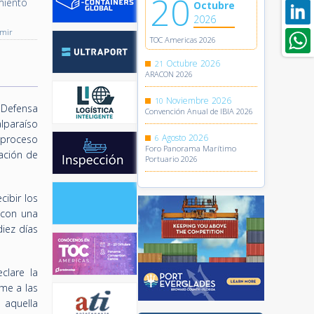
20
miento
Octubre
2026
imir
TOC Americas 2026
Octubre
2026
21
ARACON 2026
Noviembre
2026
10
e Defensa
Convención Anual de IBIA 2026
alparaíso
Agosto
2026
 proceso
6
Foro Panorama Marítimo
ación de
Portuario 2026
cibir los
 con una
iez días
clare la
rme a las
 aquella