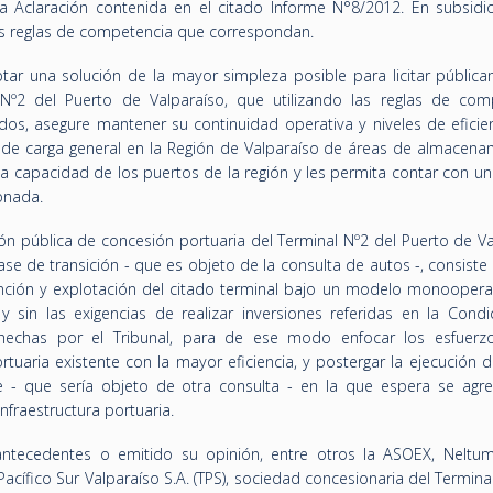
a Aclaración contenida en el citado Informe N°8/2012. En subsidio
 las reglas de competencia que correspondan.
ar una solución de la mayor simpleza posible para licitar pública
 Nº2 del Puerto de Valparaíso, que utilizando las reglas de com
dos, asegure mantener su continuidad operativa y niveles de eficien
e carga general en la Región de Valparaíso de áreas de almacena
la capacidad de los puertos de la región y les permita contar con u
ionada.
ón pública de concesión portuaria del Terminal Nº2 del Puerto de Va
se de transición - que es objeto de la consulta de autos -, consiste e
nción y explotación del citado terminal bajo un modelo monoopera
 sin las exigencias de realizar inversiones referidas en la Condi
 hechas por el Tribunal, para de ese modo enfocar los esfuerz
ortuaria existente con la mayor eficiencia, y postergar la ejecución 
e - que sería objeto de otra consulta - en la que espera se agr
nfraestructura portuaria.
ntecedentes o emitido su opinión, entre otros la ASOEX, Neltum
acífico Sur Valparaíso S.A. (TPS), sociedad concesionaria del Termina