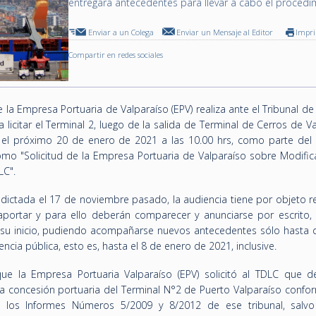
entregará antecedentes para llevar a cabo el procedi
Enviar a un Colega
Enviar un Mensaje al Editor
Impr
Compartir en redes sociales
e la Empresa Portuaria de Valparaíso (EPV) realiza ante el Tribunal d
 licitar el Terminal 2, luego de la salida de Terminal de Cerros de V
ra el próximo 20 de enero de 2021 a las 10.00 hrs, como parte del
mo "Solicitud de la Empresa Portuaria de Valparaíso sobre Modific
LC".
 dictada el 17 de noviembre pasado, la audiencia tiene por objeto re
portar y para ello deberán comparecer y anunciarse por escrito,
 su inicio, pudiendo acompañarse nuevos antecedentes sólo hasta d
encia pública, esto es, hasta el 8 de enero de 2021, inclusive.
e la Empresa Portuaria Valparaíso (EPV) solicitó al TDLC que de
e la concesión portuaria del Terminal N°2 de Puerto Valparaíso confo
n los Informes Números 5/2009 y 8/2012 de ese tribunal, salvo