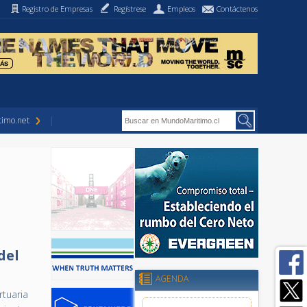
Registro de Empresas
Regístrese
Empleos
Contáctenos
imo.net
del
AGENDA
rtuaria