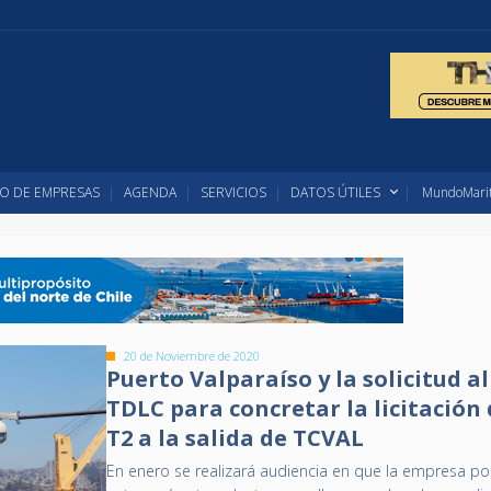
O DE EMPRESAS
AGENDA
SERVICIOS
DATOS ÚTILES
MundoMarit
20 de Noviembre de 2020
Puerto Valparaíso y la solicitud al
TDLC para concretar la licitación 
T2 a la salida de TCVAL
En enero se realizará audiencia en que la empresa po