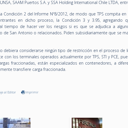
NSA, SAAM Puertos S.A. y SSA Holding International Chile LTDA, entr
 la Condición 2 del Informe Nº8/2012, de modo que TPS compita en 
ntrantes en dicho proceso, la Condición 3 y 3.95, agregando q
al tiempo de hacer ver los riesgos si es que se adjudica a algun
to de San Antonio o relacionados. Piden subsidiariamente que se m
debiera considerarse ningún tipo de restricción en el proceso de li
e con los terminales operados actualmente por TPS, STI y PCE, pues
 cargas fraccionadas, están especializados en contenedores, a difer
mente transfiere carga fraccionada.
je al Editor
Imprimir