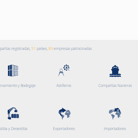
añías registradas,
51
países,
83
empresas patrocinadas
enamiento y Bodegaje
Astilleros
Compañías Navieras
stiba y Desestiba
Exportadores
Importadores