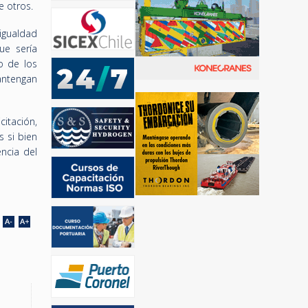
e otros.
igualdad
ue sería
o de los
antengan
citación,
 si bien
encia del