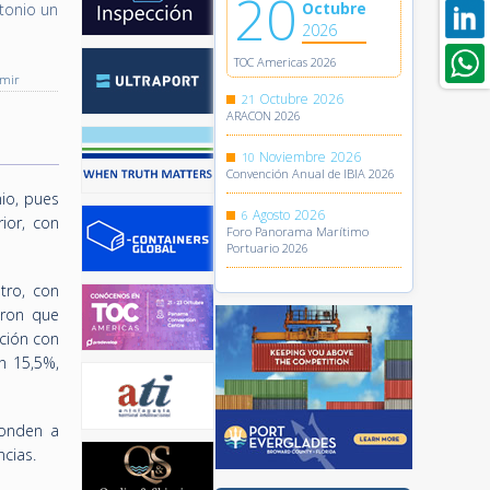
20
Octubre
tonio un
2026
TOC Americas 2026
imir
Octubre
2026
21
ARACON 2026
Noviembre
2026
10
Convención Anual de IBIA 2026
io, pues
Agosto
2026
6
ior, con
Foro Panorama Marítimo
Portuario 2026
tro, con
aron que
ación con
n 15,5%,
ponden a
ncias.