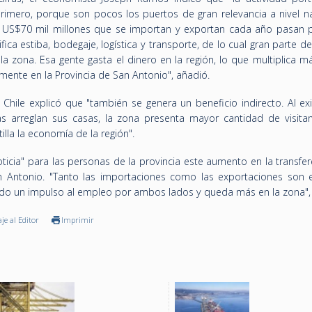
Primero, porque son pocos los puertos de gran relevancia a nivel na
e US$70 mil millones que se importan y exportan cada año pasan 
ica estiba, bodegaje, logística y transporte, de lo cual gran parte de
zona. Esa gente gasta el dinero en la región, lo que multiplica má
mente en la Provincia de San Antonio", añadió.
Chile explicó que "también se genera un beneficio indirecto. Al exi
as arreglan sus casas, la zona presenta mayor cantidad de visitan
illa la economía de la región".
icia" para las personas de la provincia este aumento en la transfer
n Antonio. "Tanto las importaciones como las exportaciones son 
o un impulso al empleo por ambos lados y queda más en la zona", 
je al Editor
Imprimir