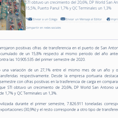
STI obtuvo un crecimiento del 20,6%, DP World San An
15,5%, Puerto Panul 1,7% y QC Terminales un 1,3%
Enviar a un Colega
Enviar un Mensaje al Editor
Impr
Compartir en redes sociales
rojaron positivas cifras de transferencia en el puerto de San Anton
acumulado de un 15,8% respecto al mismo periodo del año anter
ontra las 10.905.535 del primer semestre de 2020.
ió una variación de un 27,1% entre el mismo mes de un año y o
transferidas respectivamente. Desde la empresa portuaria destac
semestre con cifras positivas en la trasferencia de carga en compar
que STI obtuvo un crecimiento de 20,6%, DP World San Antonio u
de 1,7% y QC Terminales un 1,3%.
vilizada durante el primer semestre, 7.826.911 toneladas corres
xportaciones (30,9%) y el resto corresponde a otro tipo de transfere