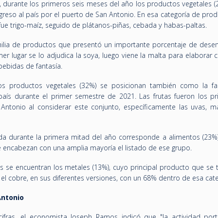
, durante los primeros seis meses del año los productos vegetales 
greso al país por el puerto de San Antonio. En esa categoría de prod
 fue trigo-maíz, seguido de plátanos-piñas, cebada y habas-paltas.
milia de productos que presentó un importante porcentaje de des
mer lugar se lo adjudica la soya, luego viene la malta para elaborar 
bebidas de fantasía.
los productos vegetales (32%) se posicionan también como la fa
aís durante el primer semestre de 2021. Las frutas fueron los pri
ntonio al considerar este conjunto, específicamente las uvas, m
a durante la primera mitad del año corresponde a alimentos (23%)
 encabezan con una amplia mayoría el listado de ese grupo.
es se encuentran los metales (13%), cuyo principal producto que se t
el cobre, en sus diferentes versiones, con un 68% dentro de esa cate
Antonio
cifras, el economista Joseph Ramos indicó que "la actividad port