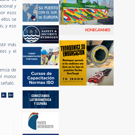
cional y
por esos
 ellos se
s, y eso
stir más
tes y el
encia de
el motor
señaló.