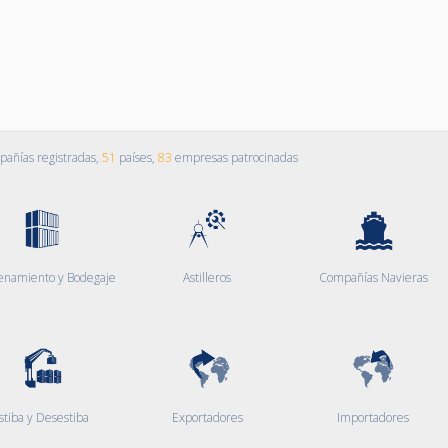
añías registradas,
51
países,
83
empresas patrocinadas
enamiento y Bodegaje
Astilleros
Compañías Navieras
stiba y Desestiba
Exportadores
Importadores