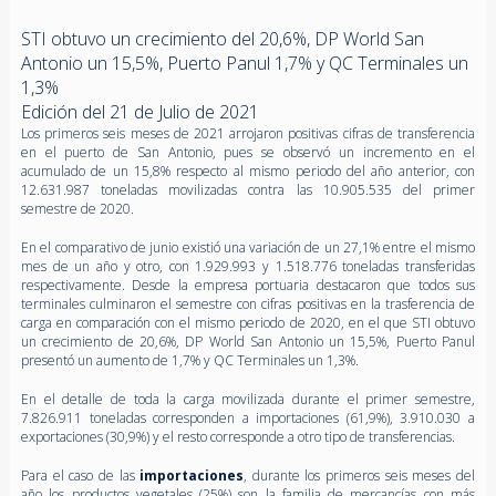
STI obtuvo un crecimiento del 20,6%, DP World San
Antonio un 15,5%, Puerto Panul 1,7% y QC Terminales un
1,3%
Edición del 21 de Julio de 2021
Los primeros seis meses de 2021 arrojaron positivas cifras de transferencia
en el puerto de San Antonio, pues se observó un incremento en el
acumulado de un 15,8% respecto al mismo periodo del año anterior, con
12.631.987 toneladas movilizadas contra las 10.905.535 del primer
semestre de 2020.
En el comparativo de junio existió una variación de un 27,1% entre el mismo
mes de un año y otro, con 1.929.993 y 1.518.776 toneladas transferidas
respectivamente. Desde la empresa portuaria destacaron que todos sus
terminales culminaron el semestre con cifras positivas en la trasferencia de
carga en comparación con el mismo periodo de 2020, en el que STI obtuvo
un crecimiento de 20,6%, DP World San Antonio un 15,5%, Puerto Panul
presentó un aumento de 1,7% y QC Terminales un 1,3%.
En el detalle de toda la carga movilizada durante el primer semestre,
7.826.911 toneladas corresponden a importaciones (61,9%), 3.910.030 a
exportaciones (30,9%) y el resto corresponde a otro tipo de transferencias.
Para el caso de las
importaciones
, durante los primeros seis meses del
año los productos vegetales (25%) son la familia de mercancías con más