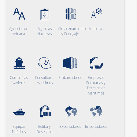
Agencias de
Agencias
Almacenamiento
Astilleros
Aduana
Navieras
y Bodegaje
Compañías
Consultores
Embarcadores
Empresas
Navieras
Marítimos
Portuarias y
Terminales
Marítimos
Equipos
Estiba y
Exportadores
Importadores
Naúticos
Desestiba