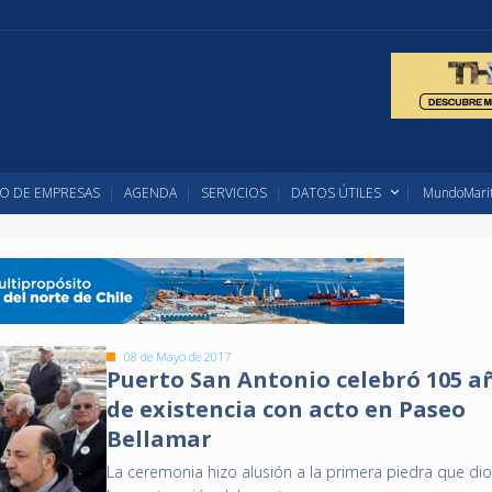
O DE EMPRESAS
AGENDA
SERVICIOS
DATOS ÚTILES
MundoMarit
08 de Mayo de 2017
Puerto San Antonio celebró 105 a
de existencia con acto en Paseo
Bellamar
La ceremonia hizo alusión a la primera piedra que dio 