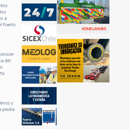
ntos
stos
os a
el Puerto
 conocer
ca del
co
rto
tivos y
a piedra