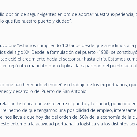
io opción de seguir vigentes en pro de aportar nuestra experiencia,
lo que fue nuestro puerto y ciudad”.
ostuvo que “estamos cumpliendo 100 años desde que atendimos a la 
ios del siglo XX. Desde la formulación del puerto -1908- se constituy
tableció el crecimiento hacia el sector sur hasta el río. Estamos cum
 entregó otro mandato para duplicar la capacidad del puerto actual 
lizó que han heredado el empeñoso trabajo de los ex portuarios, qui
enes y desarrollo del Puerto de San Antonio.
 relación histórica que existe entre el puerto y la ciudad, poniendo én
o: “el hecho de que tengamos una posibilidad de empleo, interesante
, nos lleva a que hoy día del orden del 50% de la economía de la ci
sté entorno a la actividad portuaria, la logística y a los distintos ser