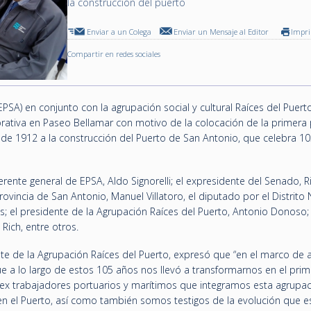
la construcción del puerto
Enviar a un Colega
Enviar un Mensaje al Editor
Impr
Compartir en redes sociales
SA) en conjunto con la agrupación social y cultural Raíces del Puerto
tiva en Paseo Bellamar con motivo de la colocación de la primera 
 de 1912 a la construcción del Puerto de San Antonio, que celebra 1
erente general de EPSA, Aldo Signorelli; el expresidente del Senado, 
vincia de San Antonio, Manuel Villatoro, el diputado por el Distrito 
es; el presidente de la Agrupación Raíces del Puerto, Antonio Donoso; 
Rich, entre otros.
ente de la Agrupación Raíces del Puerto, expresó que “en el marco de 
que a lo largo de estos 105 años nos llevó a transformarnos en el prim
s ex trabajadores portuarios y marítimos que integramos esta agrupa
en el Puerto, así como también somos testigos de la evolución que e