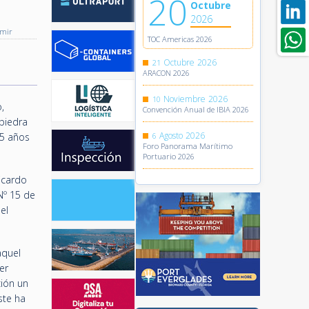
20
Octubre
2026
imir
TOC Americas 2026
Octubre
2026
21
ARACON 2026
Noviembre
2026
10
,
Convención Anual de IBIA 2026
piedra
Agosto
2026
05 años
6
Foro Panorama Marítimo
Portuario 2026
Ricardo
Nº 15 de
el
aquel
er
ción un
ste ha