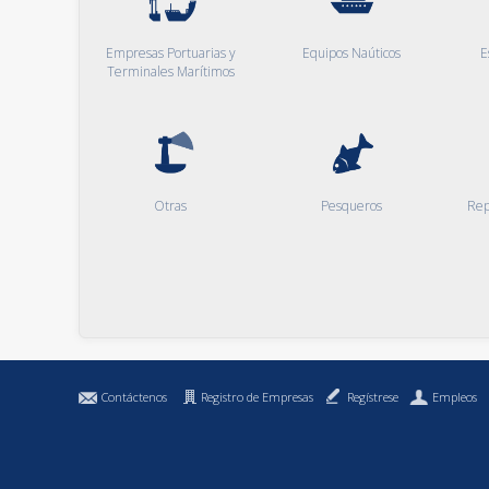
Empresas Portuarias y
Equipos Naúticos
E
Terminales Marítimos
Otras
Pesqueros
Rep
Contáctenos
Registro de Empresas
Regístrese
Empleos