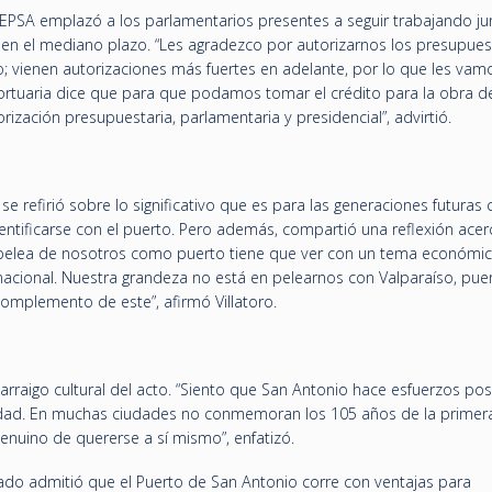
e EPSA emplazó a los parlamentarios presentes a seguir trabajando ju
 en el mediano plazo. “Les agradezco por autorizarnos los presupue
o; vienen autorizaciones más fuertes en adelante, por lo que les vam
portuaria dice que para que podamos tomar el crédito para la obra d
ización presupuestaria, parlamentaria y presidencial”, advirtió.
 se refirió sobre lo significativo que es para las generaciones futuras
dentificarse con el puerto. Pero además, compartió una reflexión acer
a pelea de nosotros como puerto tiene que ver con un tema económi
ernacional. Nuestra grandeza no está en pelearnos con Valparaíso, pue
omplemento de este”, afirmó Villatoro.
arraigo cultural del acto. “Siento que San Antonio hace esfuerzos posi
tidad. En muchas ciudades no conmemoran los 105 años de la primer
enuino de quererse a sí mismo”, enfatizó.
nado admitió que el Puerto de San Antonio corre con ventajas para