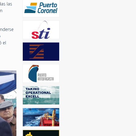
das las
an
enderse
o
ó el