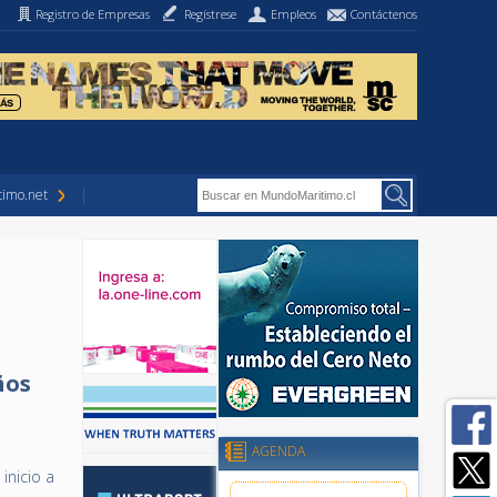
Registro de Empresas
Regístrese
Empleos
Contáctenos
imo.net
ños
AGENDA
inicio a