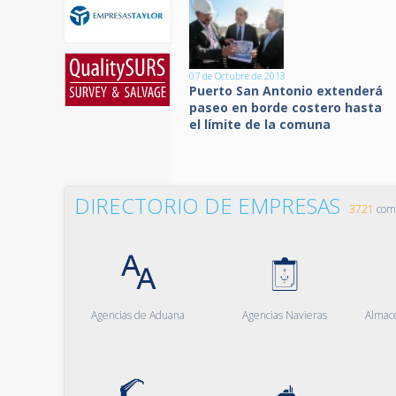
07 de Octubre de 2013
Puerto San Antonio extenderá
paseo en borde costero hasta
el límite de la comuna
DIRECTORIO DE EMPRESAS
3721
comp
Agencias de Aduana
Agencias Navieras
Almac