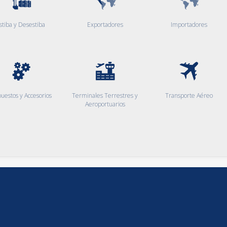
stiba y Desestiba
Exportadores
Importadores
uestos y Accesorios
Terminales Terrestres y
Transporte Aéreo
Aeroportuarios