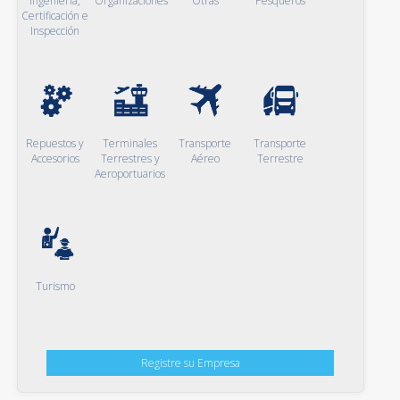
Ingeniería,
Organizaciones
Otras
Pesqueros
Certificación e
Inspección
Repuestos y
Terminales
Transporte
Transporte
Accesorios
Terrestres y
Aéreo
Terrestre
Aeroportuarios
Turismo
Registre su Empresa