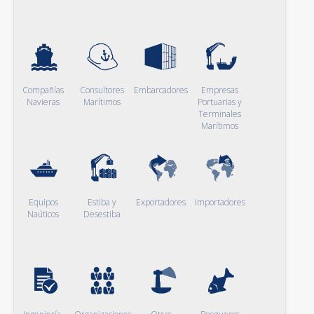
Compañías
Consultores
Embarcadores
Empresas
Navieras
Marítimos
Portuarias y
Terminales
Marítimos
Equipos
Estiba y
Exportadores
Importadores
Naúticos
Desestiba