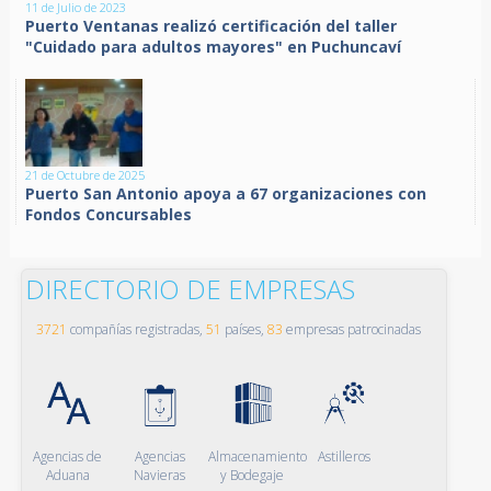
11 de Julio de 2023
Puerto Ventanas realizó certificación del taller
"Cuidado para adultos mayores" en Puchuncaví
21 de Octubre de 2025
Puerto San Antonio apoya a 67 organizaciones con
Fondos Concursables
DIRECTORIO DE EMPRESAS
3721
compañías registradas,
51
países,
83
empresas patrocinadas
Agencias de
Agencias
Almacenamiento
Astilleros
Aduana
Navieras
y Bodegaje