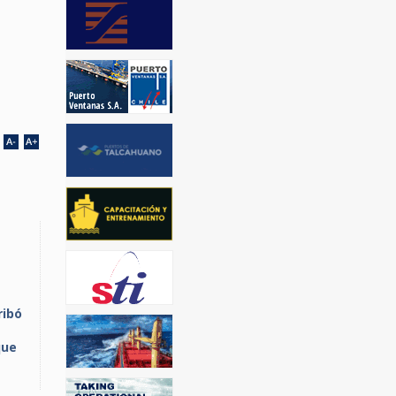
ribó
que