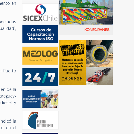
emento en
toneladas
alidad”,
n Puerto
men de la
araguay-
diésel y
indicó la
co en el