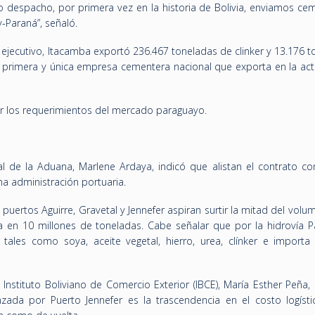
imo despacho, por primera vez en la historia de Bolivia, enviamos c
-Paraná”, señaló.
 ejecutivo, Itacamba exportó 236.467 toneladas de clinker y 13.176 
rimera y única empresa cementera nacional que exporta en la actu
r los requerimientos del mercado paraguayo.
l de la Aduana, Marlene Ardaya, indicó que alistan el contrato co
na administración portuaria.
s puertos Aguirre, Gravetal y Jennefer aspiran surtir la mitad del volu
ada en 10 millones de toneladas. Cabe señalar que por la hidrovía P
tales como soya, aceite vegetal, hierro, urea, clínker e importa 
 Instituto Boliviano de Comercio Exterior (IBCE), María Esther Peña, 
zada por Puerto Jennefer es la trascendencia en el costo logísti