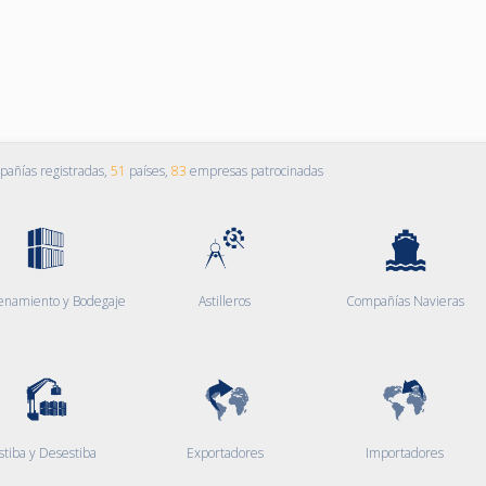
añías registradas,
51
países,
83
empresas patrocinadas
enamiento y Bodegaje
Astilleros
Compañías Navieras
stiba y Desestiba
Exportadores
Importadores