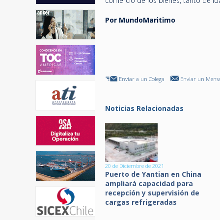
comercio de los bienes, tanto de i
Por MundoMaritimo
Enviar a un Colega
Enviar un Mensa
Noticias Relacionadas
20 de Diciembre de 2021
Puerto de Yantian en China
ampliará capacidad para
recepción y supervisión de
cargas refrigeradas