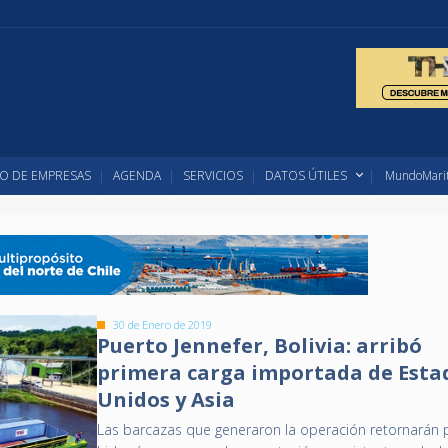
O DE EMPRESAS
AGENDA
SERVICIOS
DATOS ÚTILES
MundoMarit
30 de Enero de 2019
Puerto Jennefer, Bolivia: arribó
primera carga importada de Esta
Unidos y Asia
Las barcazas que generaron la operación retornarán p