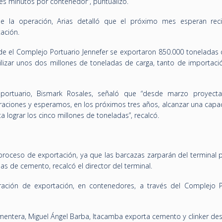
es minutos por contenedor”, puntualizó.
e la operación, Arias detalló que el próximo mes esperan rec
ación.
e el Complejo Portuario Jennefer se exportaron 850.000 toneladas 
ilizar unos dos millones de toneladas de carga, tanto de importac
 portuario, Bismark Rosales, señaló que “desde marzo proyec
raciones y esperamos, en los próximos tres años, alcanzar una capa
 lograr los cinco millones de toneladas”, recalcó.
roceso de exportación, ya que las barcazas zarparán del terminal p
s de cemento, recalcó el director del terminal.
ción de exportación, en contenedores, a través del Complejo P
ementera, Miguel Ángel Barba, Itacamba exporta cemento y clinker de