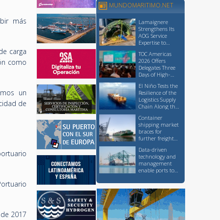
MUNDOMARITIMO.NET
ibir más
Lamaignere
Strengthens Its
AOG Service
Expertise to
Support Critical
de carga
TOC Americas
Logistics
2026 Offers
ión como
Operations
Delegates Three
Days of High-
Level Knowledge
El Niño Tests the
Sharing and
tamos un
Resilience of the
Networking
Logistics Supply
cidad de
Chain Along the
Pacific Coast
Container
shipping market
braces for
further freight
rate increases,
Data-driven
though at a
ortuario
technology and
slower pace than
management
earlier this
enable ports to
month
advance
ortuario
sustainability
without
sacrificing
competitiveness
sde 2017