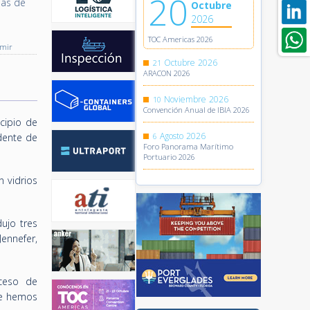
20
sas de
Octubre
2026
TOC Americas 2026
imir
Octubre
2026
21
ARACON 2026
Noviembre
2026
10
Convención Anual de IBIA 2026
icipio de
Agosto
2026
dente de
6
Foro Panorama Marítimo
Portuario 2026
 vidrios
dujo tres
ennefer,
oceso de
ue hemos