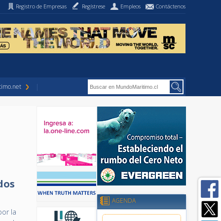
Registro de Empresas
Regístrese
Empleos
Contáctenos
imo.net
dos
AGENDA
or la