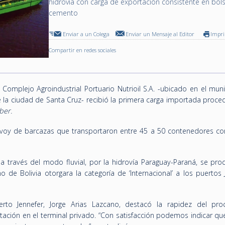
hidrovía con carga de exportación consistente en bol
cemento
Enviar a un Colega
Enviar un Mensaje al Editor
Impr
Compartir en redes sociales
l Complejo Agroindustrial Portuario Nutrioil S.A. -ubicado en el mun
e la ciudad de Santa Cruz- recibió la primera carga importada proce
ber.
voy de barcazas que transportaron entre 45 a 50 contenedores con
 a través del modo fluvial, por la hidrovía Paraguay-Paraná, se pro
e Bolivia otorgara la categoría de ‘Internacional’ a los puertos J
uerto Jennefer, Jorge Arias Lazcano, destacó la rapidez del pr
ación en el terminal privado. “Con satisfacción podemos indicar q