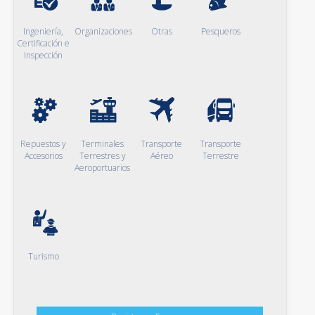
Ingeniería,
Organizaciones
Otras
Pesqueros
Certificación e
Inspección
Repuestos y
Terminales
Transporte
Transporte
Accesorios
Terrestres y
Aéreo
Terrestre
Aeroportuarios
Turismo