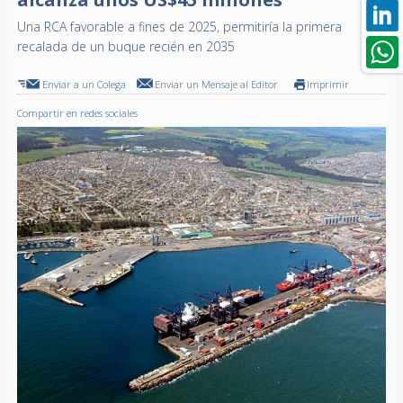
Una RCA favorable a fines de 2025, permitiría la primera
recalada de un buque recién en 2035
Enviar a un Colega
Enviar un Mensaje al Editor
Imprimir
Compartir en redes sociales