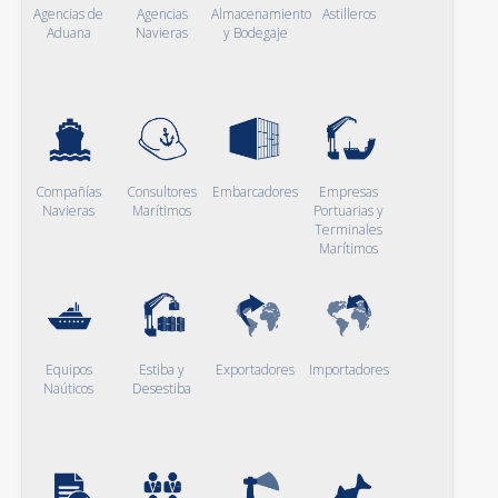
Agencias de
Agencias
Almacenamiento
Astilleros
Aduana
Navieras
y Bodegaje
Compañías
Consultores
Embarcadores
Empresas
Navieras
Marítimos
Portuarias y
Terminales
Marítimos
Equipos
Estiba y
Exportadores
Importadores
Naúticos
Desestiba