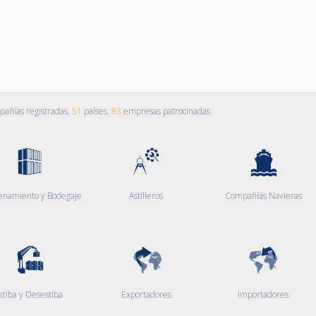
añías registradas,
51
países,
83
empresas patrocinadas
enamiento y Bodegaje
Astilleros
Compañías Navieras
stiba y Desestiba
Exportadores
Importadores