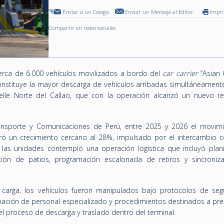
Enviar a un Colega
Enviar un Mensaje al Editor
Impr
Compartir en redes sociales
erca de 6.000 vehículos movilizados a bordo del
car carrier
“Asian 
nstituye la mayor descarga de vehículos arribadas simultáneamente
elle Norte del Callao, que con la operación alcanzó un nuevo r
ransporte y Comunicaciones de Perú, entre 2025 y 2026 el movim
tró un crecimiento cercano al 28%, impulsado por el intercambio c
las unidades contempló una operación logística que incluyó planif
tión de patios, programación escalonada de retiros y sincroniz
a carga, los vehículos fueron manipulados bajo protocolos de seg
ación de personal especializado y procedimientos destinados a pres
el proceso de descarga y traslado dentro del terminal.