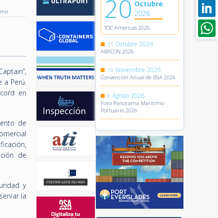
20
Octubre
imir
2026
TOC Americas 2026
Octubre
2026
21
ARACON 2026
Noviembre
2026
10
Captain”,
Convención Anual de IBIA 2026
 a Perú.
ecord en
Agosto
2026
6
Foro Panorama Marítimo
Portuario 2026
iento de
omercial
icación,
ación de
uridad y
ervar la