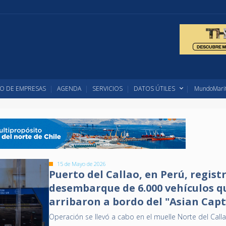
O DE EMPRESAS
AGENDA
SERVICIOS
DATOS ÚTILES
MundoMarit
15 de Mayo de 2026
Puerto del Callao, en Perú, regist
desembarque de 6.000 vehículos q
arribaron a bordo del "Asian Cap
Operación se llevó a cabo en el muelle Norte del Call