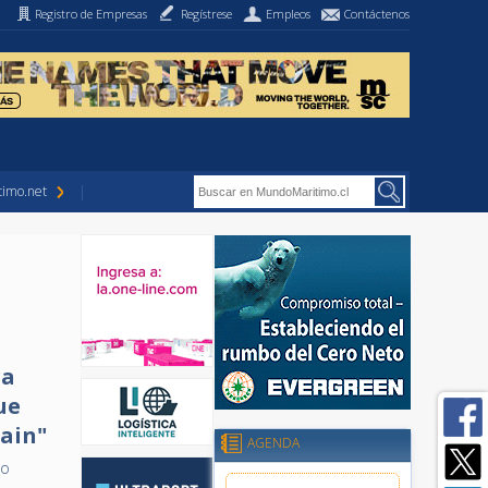
Registro de Empresas
Regístrese
Empleos
Contáctenos
imo.net
ra
ue
tain"
AGENDA
ao