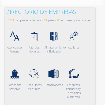
DIRECTORIO DE EMPRESAS
3721
compañías registradas,
51
países,
83
empresas patrocinadas
Agencias de
Agencias
Almacenamiento
Astilleros
Aduana
Navieras
y Bodegaje
Compañías
Consultores
Embarcadores
Empresas
Navieras
Marítimos
Portuarias y
Terminales
Marítimos