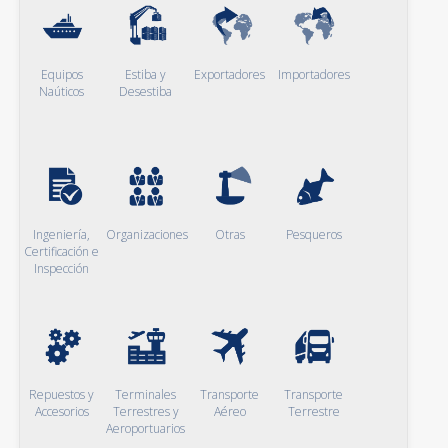
Equipos
Estiba y
Exportadores
Importadores
Naúticos
Desestiba
Ingeniería,
Organizaciones
Otras
Pesqueros
Certificación e
Inspección
Repuestos y
Terminales
Transporte
Transporte
Accesorios
Terrestres y
Aéreo
Terrestre
Aeroportuarios