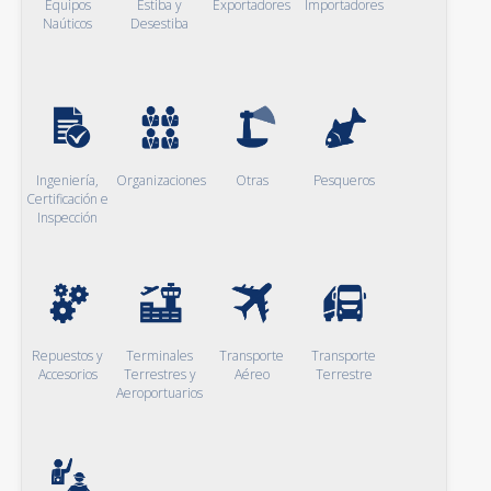
Equipos
Estiba y
Exportadores
Importadores
Naúticos
Desestiba
Ingeniería,
Organizaciones
Otras
Pesqueros
Certificación e
Inspección
Repuestos y
Terminales
Transporte
Transporte
Accesorios
Terrestres y
Aéreo
Terrestre
Aeroportuarios