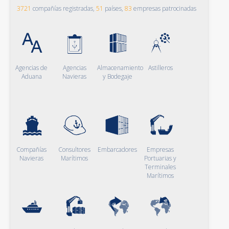
3721
compañías registradas,
51
países,
83
empresas patrocinadas
Agencias de
Agencias
Almacenamiento
Astilleros
Aduana
Navieras
y Bodegaje
Compañías
Consultores
Embarcadores
Empresas
Navieras
Marítimos
Portuarias y
Terminales
Marítimos