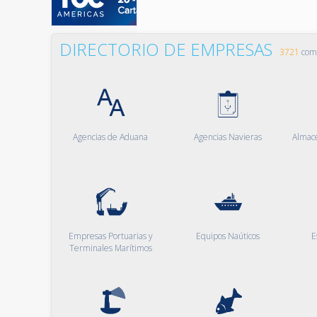
DIRECTORIO DE EMPRESAS
3721
comp
Agencias de Aduana
Agencias Navieras
Almac
Empresas Portuarias y
Equipos Naúticos
E
Terminales Marítimos