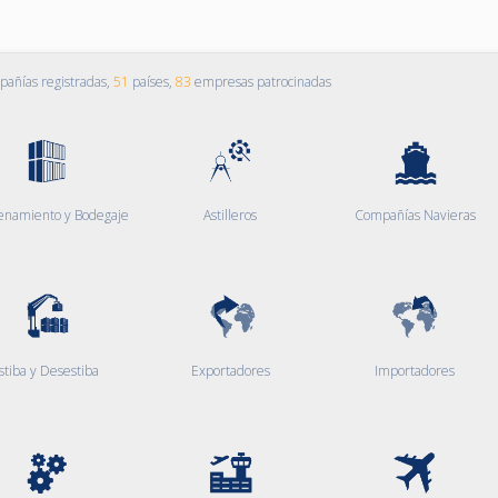
añías registradas,
51
países,
83
empresas patrocinadas
enamiento y Bodegaje
Astilleros
Compañías Navieras
stiba y Desestiba
Exportadores
Importadores