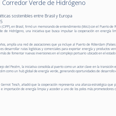
el Corredor Verde de Hidrógeno
ticas sostenibles entre Brasil y Europa
25
m (CIPP), en Brasil, firmó un memorando de entendimiento (MoU) con el Puerto de R
de de Hidrógeno, una iniciativa que busca impulsar la cooperación en energía li
 años, amplía una red de asociaciones que ya incluye al Puerto de Róterdam (Países 
 es desarrollar rutas logísticas y comerciales para exportar energía y productos ve
demás de fomentar nuevas inversiones en el complejo portuario ubicado en el estado
 del Pecém, la iniciativa consolida al puerto como un actor clave en la transición 
 Pecém como un hub global de energía verde, generando oportunidades de desarrollo
k, Gernot Tesch, añadió que la cooperación representa una alianza estratégica que p
n e importación de energía limpia y acceder a uno de los polos más prometedores 