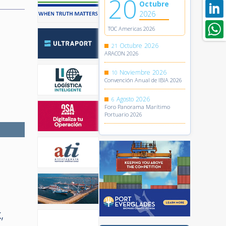
20
Octubre
2026
TOC Americas 2026
Octubre
2026
21
ARACON 2026
Noviembre
2026
10
Convención Anual de IBIA 2026
Agosto
2026
6
Foro Panorama Marítimo
Portuario 2026
,