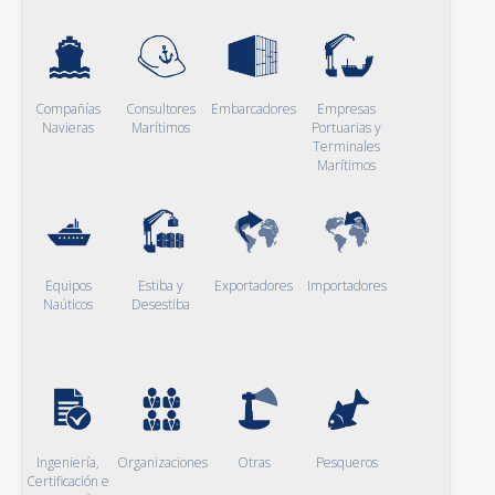
Compañías
Consultores
Embarcadores
Empresas
Navieras
Marítimos
Portuarias y
Terminales
Marítimos
Equipos
Estiba y
Exportadores
Importadores
Naúticos
Desestiba
Ingeniería,
Organizaciones
Otras
Pesqueros
Certificación e