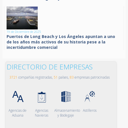
19 de Diciembre de 2025
Puertos de Long Beach y Los Ángeles apuntan a uno
de los años más activos de su historia pese a la
incertidumbre comercial
DIRECTORIO DE EMPRESAS
3721
compañías registradas,
51
países,
83
empresas patrocinadas
Agencias de
Agencias
Almacenamiento
Astilleros
Aduana
Navieras
y Bodegaje