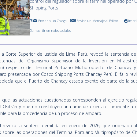
control del regulador sobre el terminal operado por 
Shipping Ports
Enviar a un Colega
Enviar un Mensaje al Editor
Impr
Compartir en redes sociales
la Corte Superior de Justicia de Lima, Perú, revocó la sentencia de
etencias del Organismo Supervisor de la Inversión en Infraestru
án) respecto del Terminal Portuario Multipropósito de Chancay y
 presentada por Cosco Shipping Ports Chancay Perú. El fallo revi
ablecía que el Puerto de Chancay estaba exento de parte de la sup
e que las actuaciones cuestionadas corresponden al ejercicio regula
al Ositrán y que no constituyen una amenaza cierta e inminente a 
able para la procedencia de un proceso de amparo.
al revoca la sentencia emitida en enero de 2026, que ordenaba al
s sobre las operaciones del Terminal Portuario Multipropósito de Ch