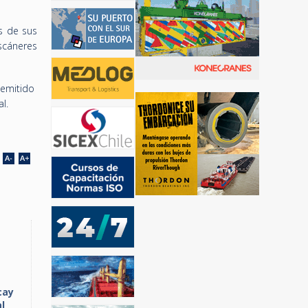
s de sus
scáneres
 emitido
l.
cay
l