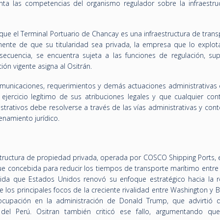
nta las competencias del organismo regulador sobre la infraestru
a que el Terminal Portuario de Chancay es una infraestructura de tran
nte de que su titularidad sea privada, la empresa que lo explota 
cuencia, se encuentra sujeta a las funciones de regulación, supe
ción vigente asigna al Ositrán.
omunicaciones, requerimientos y demás actuaciones administrativas 
ejercicio legítimo de sus atribuciones legales y que cualquier cont
trativos debe resolverse a través de las vías administrativas y con
enamiento jurídico.
structura de propiedad privada, operada por COSCO Shipping Ports,
 fue concebida para reducir los tiempos de transporte marítimo entr
ida que Estados Unidos renovó su enfoque estratégico hacia la re
los principales focos de la creciente rivalidad entre Washington y Be
cupación en la administración de Donald Trump, que advirtió 
 del Perú. Ositran también criticó ese fallo, argumentando que