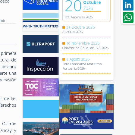
20
Cosco
Octubre
2026
TOC Americas 2026
imir
Octubre
2026
21
ARACON 2026
Noviembre
2026
10
Convención Anual de IBIA 2026
 primera
Agosto
2026
ctura de
6
Foro Panorama Marítimo
 declaró
Portuario 2026
erte una
ervisión
r de las
derechos
 Ositrán
ancay, y