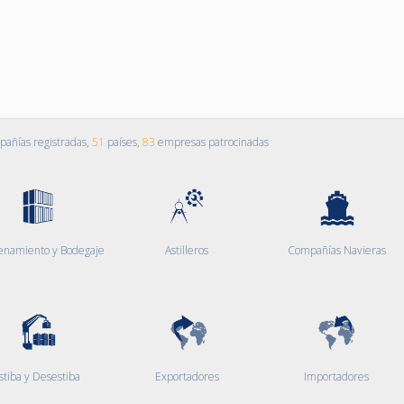
añías registradas,
51
países,
83
empresas patrocinadas
enamiento y Bodegaje
Astilleros
Compañías Navieras
stiba y Desestiba
Exportadores
Importadores