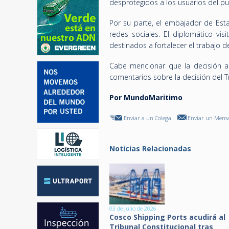
desprotegidos a los usuarios del pu
Por su parte, el embajador de Esta
redes sociales. El diplomático v
destinados a fortalecer el trabajo 
Cabe mencionar que la decisión a
comentarios sobre la decisión del Tr
Por MundoMaritimo
Enviar a un Colega
Enviar un Mensa
Noticias Relacionadas
03 de Julio de 2026
Cosco Shipping Ports acudirá al
Tribunal Constitucional tras