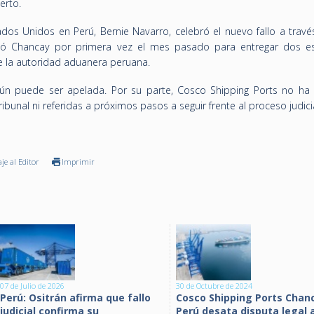
erto.
dos Unidos en Perú, Bernie Navarro, celebró el nuevo fallo a travé
isitó Chancay por primera vez el mes pasado para entregar dos e
de la autoridad aduanera peruana.
ún puede ser apelada. Por su parte, Cosco Shipping Ports no ha
ibunal ni referidas a próximos pasos a seguir frente al proceso judicia
je al Editor
Imprimir
07 de Julio de 2026
30 de Octubre de 2024
Perú: Ositrán afirma que fallo
Cosco Shipping Ports Chan
judicial confirma su
Perú desata disputa legal a