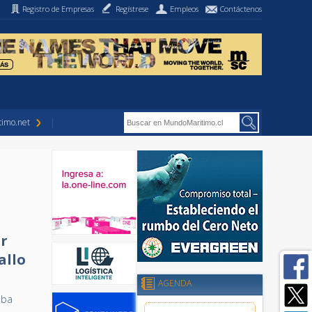
Registro de Empresas
Regístrese
Empleos
Contáctenos
imo.net
ar
allo
AGENDA
aba