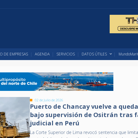
O DE EMPRESAS
AGENDA
SERVICIOS
DATOS ÚTILES
MundoMarit
02 de Julio de 2026
Puerto de Chancay vuelve a qued
bajo supervisión de Ositrán tras f
judicial en Perú
La Corte Superior de Lima revocó sentencia que limit