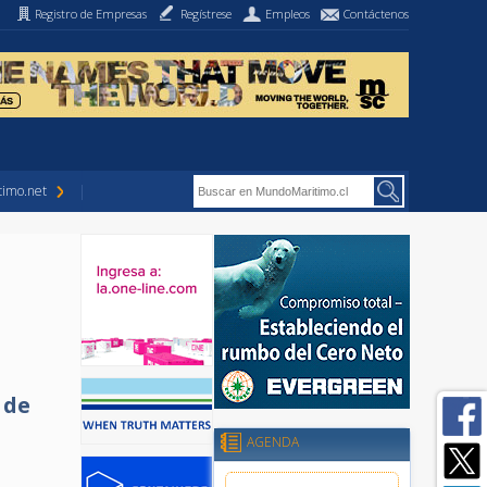
Registro de Empresas
Regístrese
Empleos
Contáctenos
imo.net
 de
AGENDA