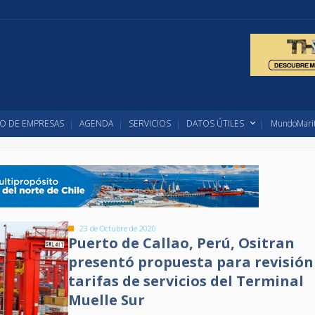
O DE EMPRESAS
AGENDA
SERVICIOS
DATOS ÚTILES
MundoMarit
23 de Octubre de 2020
Puerto de Callao, Perú, Ositran
presentó propuesta para revisión
tarifas de servicios del Terminal
Muelle Sur