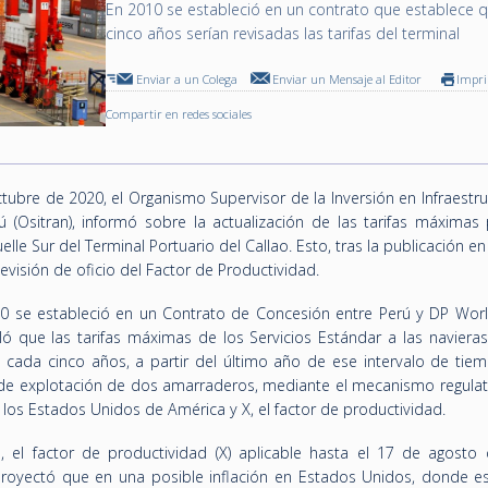
En 2010 se estableció en un contrato que establece 
cinco años serían revisadas las tarifas del terminal
Enviar a un Colega
Enviar un Mensaje al Editor
Impr
Compartir en redes sociales
tubre de 2020, el Organismo Supervisor de la Inversión en Infraestr
(Ositran), informó sobre la actualización de las tarifas máximas 
lle Sur del Terminal Portuario del Callao. Esto, tras la publicación en 
Revisión de oficio del Factor de Productividad.
10 se estableció en un Contrato de Concesión entre Perú y DP Worl
lló que las tarifas máximas de los Servicios Estándar a las naviera
s cada cinco años, a partir del último año de ese intervalo de tiem
io de explotación de dos amarraderos, mediante el mecanismo regulat
e los Estados Unidos de América y X, el factor de productividad.
a, el factor de productividad (X) aplicable hasta el 17 de agosto
royectó que en una posible inflación en Estados Unidos, donde es