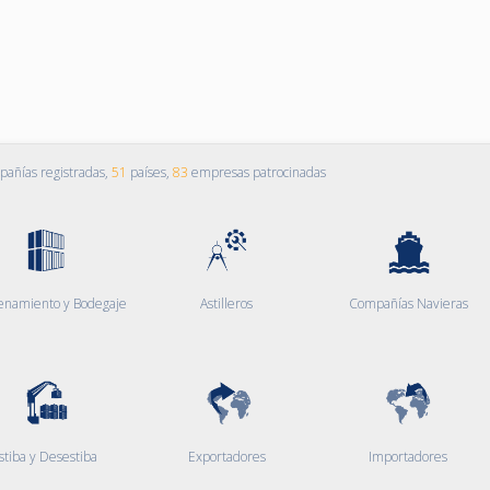
añías registradas,
51
países,
83
empresas patrocinadas
enamiento y Bodegaje
Astilleros
Compañías Navieras
stiba y Desestiba
Exportadores
Importadores