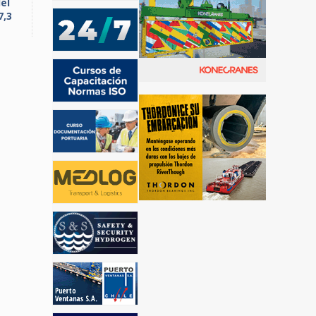
el
7,3