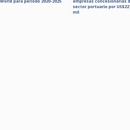
World para período 2020-2025
empresas concesionarias d
sector portuario por US$22
mil