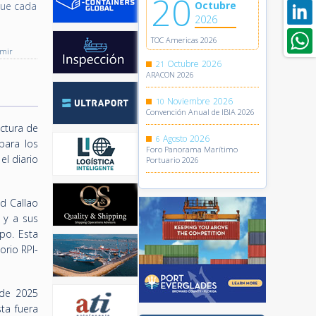
20
Octubre
que cada
2026
TOC Americas 2026
imir
Octubre
2026
21
ARACON 2026
Noviembre
2026
10
Convención Anual de IBIA 2026
uctura de
Agosto
2026
6
para los
Foro Panorama Marítimo
el diario
Portuario 2026
d Callao
s y a sus
po. Esta
orio RPI-
 de 2025
ta fuera