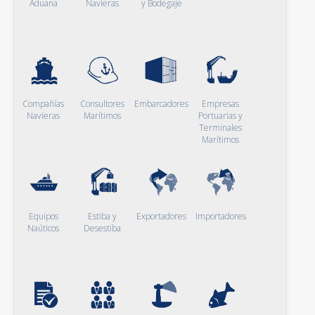
Aduana
Navieras
y Bodegaje
Compañías
Consultores
Embarcadores
Empresas
Navieras
Marítimos
Portuarias y
Terminales
Marítimos
Equipos
Estiba y
Exportadores
Importadores
Naúticos
Desestiba