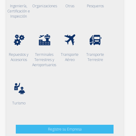
Ingeniería,
Organizaciones
Otras
Pesqueros
Certificación e
Inspección
Repuestos y
Terminales
Transporte
Transporte
Accesorios
Terrestres y
Aéreo
Terrestre
Aeroportuarios
Turismo
Registre su Empresa