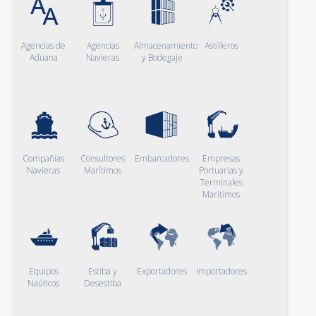
Agencias de
Agencias
Almacenamiento
Astilleros
Aduana
Navieras
y Bodegaje
Compañías
Consultores
Embarcadores
Empresas
Navieras
Marítimos
Portuarias y
Terminales
Marítimos
Equipos
Estiba y
Exportadores
Importadores
Naúticos
Desestiba