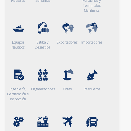
Navieras
Marítimos
Portuarias y
Terminales
Marítimos
Equipos
Estiba y
Exportadores
Importadores
Naúticos
Desestiba
Ingeniería,
Organizaciones
Otras
Pesqueros
Certificación e
Inspección