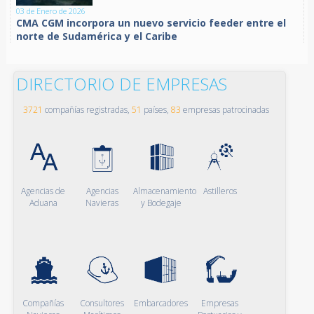
03 de Enero de 2026
CMA CGM incorpora un nuevo servicio feeder entre el
norte de Sudamérica y el Caribe
DIRECTORIO DE EMPRESAS
3721
compañías registradas,
51
países,
83
empresas patrocinadas
Agencias de
Agencias
Almacenamiento
Astilleros
Aduana
Navieras
y Bodegaje
Compañías
Consultores
Embarcadores
Empresas