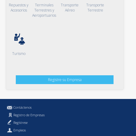
Repuestos y
Terminales
Transporte
Transporte
Accesorios
Terrestres y
Aéreo
Terrestre
Aeroportuarios
Turismo
Registre su Empresa
Contáctenos
Registro de Empresas
Regístrese
Empleos