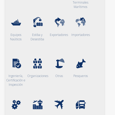
Terminales
Marítimos
Equipos
Estiba y
Exportadores
Importadores
Naúticos
Desestiba
Ingeniería,
Organizaciones
Otras
Pesqueros
Certificación e
Inspección