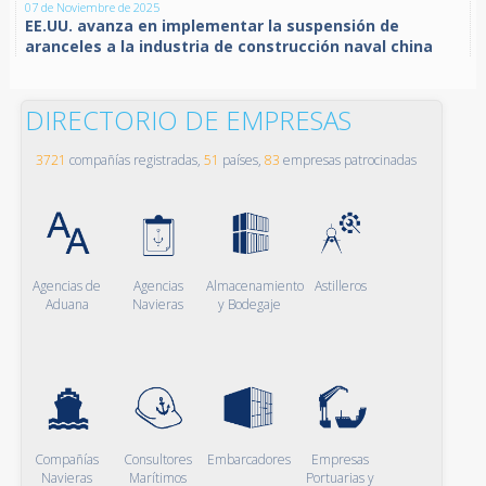
07 de Noviembre de 2025
EE.UU. avanza en implementar la suspensión de
aranceles a la industria de construcción naval china
DIRECTORIO DE EMPRESAS
3721
compañías registradas,
51
países,
83
empresas patrocinadas
Agencias de
Agencias
Almacenamiento
Astilleros
Aduana
Navieras
y Bodegaje
Compañías
Consultores
Embarcadores
Empresas
Navieras
Marítimos
Portuarias y