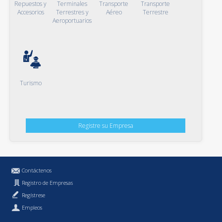
Repuestos y
Terminales
Transporte
Transporte
Accesorios
Terrestres y
Aéreo
Terrestre
Aeroportuarios
Turismo
Registre su Empresa
Contáctenos
Registro de Empresas
Regístrese
Empleos