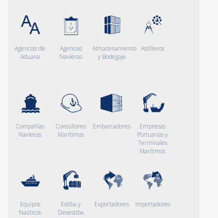
Agencias de
Agencias
Almacenamiento
Astilleros
Aduana
Navieras
y Bodegaje
Compañías
Consultores
Embarcadores
Empresas
Navieras
Marítimos
Portuarias y
Terminales
Marítimos
Equipos
Estiba y
Exportadores
Importadores
Naúticos
Desestiba